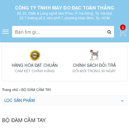
CÔNG TY TNHH MÁY ĐO ĐẠC TOÀN THẮNG
Số 23, DM6-8 Làng nghề Vạn Phúc, P. Hà Đông, Tp. Hà Nội
Số 7 đường số 2, khu phố 7, phường Hiệp Bình, Tp. HCM
0
Toggle
navigation
HÀNG HÓA ĐẠT CHUẨN
CHÍNH SÁCH ĐỔI TRẢ
CAM KẾT CHÍNH HÃNG
ĐỔI MỚI TRONG 30 NGÀY
Trang chủ
BỘ ĐÀM CẦM TAY
LỌC SẢN PHẨM
BỘ ĐÀM CẦM TAY