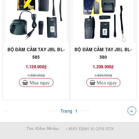
BỘ ĐÀM CẦM TAY JBL BL-
BỘ ĐÀM CẦM TAY JBL BL-
585
580
1.139.000₫
1.239.000₫
1.539.000₫
1.539.000₫
Mua ngay
Mua ngay
«
»
Trang
1
Tìm Kiếm Nhiều:
• MÁY ĐỊNH VỊ GPS RTK