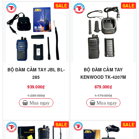
SALE
SALE
BỘ ĐÀM CẦM TAY JBL BL-
BỘ ĐÀM CẦM TAY
285
KENWOOD TK-4207M
939.000₫
879.000₫
1.239.000₫
1.179.000₫
Mua ngay
Mua ngay
SALE
SALE