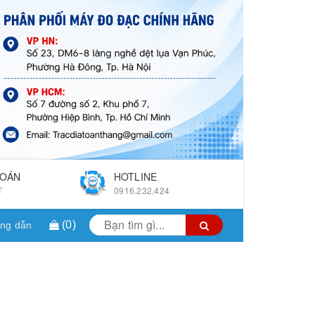
TOÁN
HOTLINE
T
0916.232.424
(
0
)
ng dẫn