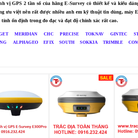
h vị GPS 2 tần số của hãng E-Survey có thiết kế và kiểu dán
ng ưu việt nên rất được nhiều anh em kỹ thuật tin dùng, máy
tính ổn định trong đo đạc và đạt độ chính xác rất cao.
GET
MERIDIAN
CHC
PRECISE
TOKNAV
GINTEC
S
ING
ALPHAGEO
EFIX
SOUTH
SOKKIA
TRIMBLE
CO
SALE