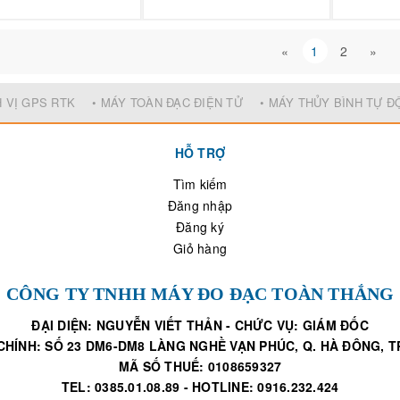
«
1
2
»
H VỊ GPS RTK
• MÁY TOÀN ĐẠC ĐIỆN TỬ
• MÁY THỦY BÌNH TỰ 
HỖ TRỢ
Tìm kiếm
Đăng nhập
Đăng ký
Giỏ hàng
CÔNG TY TNHH MÁY ĐO ĐẠC TOÀN THẮNG
ĐẠI DIỆN: NGUYỄN VIẾT THẢN - CHỨC VỤ: GIÁM ĐỐC
CHÍNH: SỐ 23 DM6-DM8 LÀNG NGHỀ VẠN PHÚC, Q. HÀ ĐÔNG, TP
MÃ SỐ THUẾ: 0108659327
TEL: 0385.01.08.89 - HOTLINE: 0916.232.424