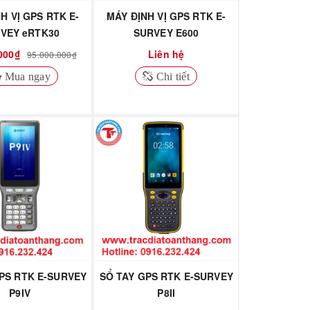
H VỊ GPS RTK E-
MÁY ĐỊNH VỊ GPS RTK E-
VEY eRTK30
SURVEY E600
000₫
Liên hệ
95.000.000₫
Mua ngay
Chi tiết
PS RTK E-SURVEY
SỔ TAY GPS RTK E-SURVEY
P9IV
P8II