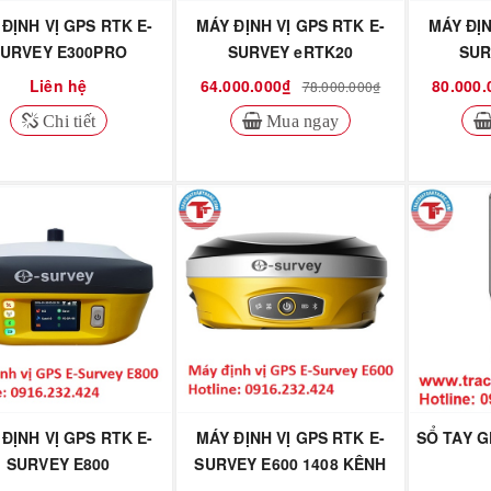
ĐỊNH VỊ GPS RTK E-
MÁY ĐỊNH VỊ GPS RTK E-
MÁY ĐỊN
URVEY E300PRO
SURVEY eRTK20
SUR
Liên hệ
64.000.000₫
80.000.
78.000.000₫
Chi tiết
Mua ngay
ĐỊNH VỊ GPS RTK E-
MÁY ĐỊNH VỊ GPS RTK E-
SỔ TAY G
SURVEY E800
SURVEY E600 1408 KÊNH