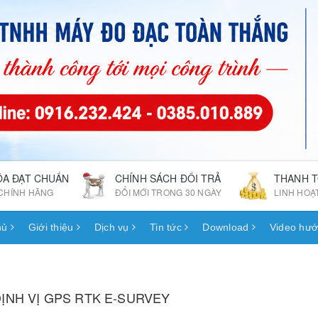
ÓA ĐẠT CHUẨN
CHÍNH SÁCH ĐỔI TRẢ
THANH 
CHÍNH HÃNG
ĐỔI MỚI TRONG 30 NGÀY
LINH HOẠ
hủ
Giới thiệu
Dịch vụ
Tin tức
Download
Video hướ
ỊNH VỊ GPS RTK E-SURVEY