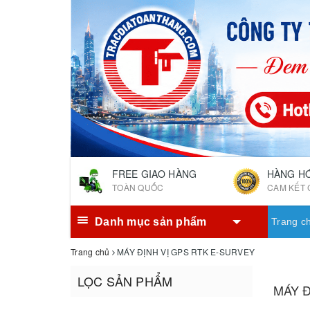
FREE GIAO HÀNG
HÀNG H
TOÀN QUỐC
CAM KẾT 
Danh mục sản phẩm
Trang c
Trang chủ
MÁY ĐỊNH VỊ GPS RTK E-SURVEY
LỌC SẢN PHẨM
MÁY Đ