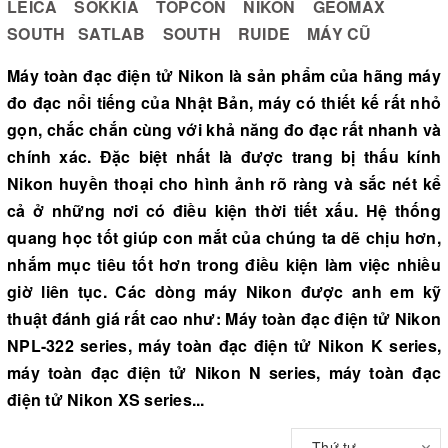
LEICA
SOKKIA
TOPCON
NIKON
GEOMAX
SOUTH
SATLAB
SOUTH
RUIDE
MÁY CŨ
Máy toàn đạc điện tử Nikon là sản phẩm của hãng máy
đo đạc nổi tiếng của Nhật Bản, máy có thiết kế rất nhỏ
gọn, chắc chắn cùng với khả năng đo đạc rất nhanh và
chính xác. Đặc biệt nhất là được trang bị thấu kính
Nikon huyền thoại cho hình ảnh rõ ràng và sắc nét kể
cả ở những nơi có điều kiện thời tiết xấu. Hệ thống
quang học tốt giúp con mắt của chúng ta dẽ chịu hơn,
nhắm mục tiêu tốt hơn trong điều kiện làm việc nhiều
giờ liên tục. Các dòng máy Nikon được anh em kỹ
thuật đánh giá rất cao như:
Máy toàn đạc điện tử Nikon
NPL-322 series
,
máy toàn đạc điện tử Nikon K series
,
máy toàn đạc điện tử Nikon N series
,
máy toàn đạc
điện tử Nikon XS series
...
Thứ tự