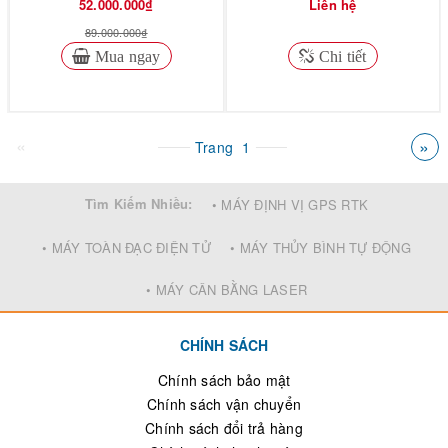
52.000.000₫
Liên hệ
89.000.000₫
Mua ngay
Chi tiết
«
»
Trang
1
Tìm Kiếm Nhiều:
• MÁY ĐỊNH VỊ GPS RTK
• MÁY TOÀN ĐẠC ĐIỆN TỬ
• MÁY THỦY BÌNH TỰ ĐỘNG
• MÁY CÂN BẰNG LASER
CHÍNH SÁCH
Chính sách bảo mật
Chính sách vận chuyển
Chính sách đổi trả hàng