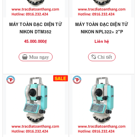
MÁY TOÀN ĐẠC ĐIỆN TỬ
MÁY TOÀN ĐẠC ĐIỆN TỬ
NIKON DTM352
NIKON NPL322+ 2"P
45.000.000₫
Liên hệ
Mua ngay
Chi tiết
SALE