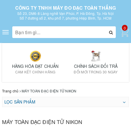
CÔNG TY TNHH MÁY ĐO ĐẠC TOÀN THẮNG
Số 23, DM6-8 Làng nghề Vạn Phúc, P. Hà Đông, Tp. Hà Nội
Số 7 đường số 2, khu phố 7, phường Hiệp Bình, Tp. HCM
0
Toggle
navigation
HÀNG HÓA ĐẠT CHUẨN
CHÍNH SÁCH ĐỔI TRẢ
CAM KẾT CHÍNH HÃNG
ĐỔI MỚI TRONG 30 NGÀY
Trang chủ
MÁY TOÀN ĐẠC ĐIỆN TỬ NIKON
LỌC SẢN PHẨM
MÁY TOÀN ĐẠC ĐIỆN TỬ NIKON