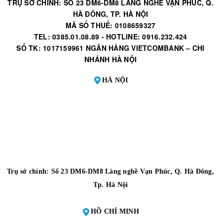
TRỤ SỞ CHÍNH: SỐ 23 DM6-DM8 LÀNG NGHỀ VẠN PHÚC, Q.
HÀ ĐÔNG, TP. HÀ NỘI
MÃ SỐ THUẾ: 0108659327
TEL: 0385.01.08.89 - HOTLINE: 0916.232.424
SỐ TK: 1017159961 NGÂN HÀNG VIETCOMBANK – CHI
NHÁNH HÀ NỘI
HÀ NỘI
Trụ sở chính: Số 23 DM6-DM8 Làng nghề Vạn Phúc, Q. Hà Đông,
Tp. Hà Nội
HỒ CHÍ MINH