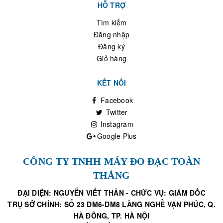
HỖ TRỢ
Tìm kiếm
Đăng nhập
Đăng ký
Giỏ hàng
KẾT NỐI
Facebook
Twitter
Instagram
Google Plus
CÔNG TY TNHH MÁY ĐO ĐẠC TOÀN
THẮNG
ĐẠI DIỆN: NGUYỄN VIẾT THẢN - CHỨC VỤ: GIÁM ĐỐC
TRỤ SỞ CHÍNH: SỐ 23 DM6-DM8 LÀNG NGHỀ VẠN PHÚC, Q.
HÀ ĐÔNG, TP. HÀ NỘI