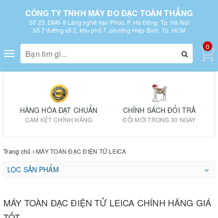
CÔNG TY TNHH MÁY ĐO ĐẠC TOÀN THẮNG
Số 23, DM6-8 Làng nghề Vạn Phúc, P. Hà Đông, Tp. Hà Nội
Số 7 đường số 2, khu phố 7, phường Hiệp Bình, Tp. HCM
0
Toggle
navigation
HÀNG HÓA ĐẠT CHUẨN
CHÍNH SÁCH ĐỔI TRẢ
CAM KẾT CHÍNH HÃNG
ĐỔI MỚI TRONG 30 NGÀY
Trang chủ
MÁY TOÀN ĐẠC ĐIỆN TỬ LEICA
LỌC SẢN PHẨM
MÁY TOÀN ĐẠC ĐIỆN TỬ LEICA CHÍNH HÃNG GIÁ
TỐT