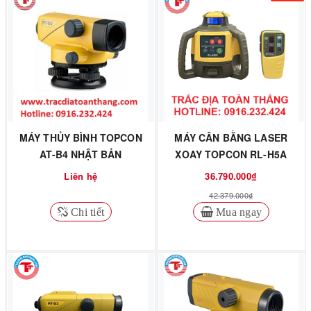
MÁY THỦY BÌNH TOPCON
MÁY CÂN BẰNG LASER
AT-B4 NHẬT BẢN
XOAY TOPCON RL-H5A
Liên hệ
36.790.000₫
42.379.000₫
Chi tiết
Mua ngay