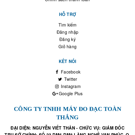
HỖ TRỢ
Tìm kiếm
Đăng nhập
Đăng ký
Giỏ hàng
KẾT NỐI
Facebook
Twitter
Instagram
Google Plus
CÔNG TY TNHH MÁY ĐO ĐẠC TOÀN
THẮNG
ĐẠI DIỆN: NGUYỄN VIẾT THẢN - CHỨC VỤ: GIÁM ĐỐC
TRỤ SỞ CHÍNH: SỐ 23 DM6-DM8 LÀNG NGHỀ VẠN PHÚC, Q.