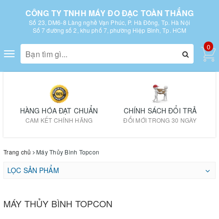
CÔNG TY TNHH MÁY ĐO ĐẠC TOÀN THẮNG
Số 23, DM6-8 Làng nghề Vạn Phúc, P. Hà Đông, Tp. Hà Nội
Số 7 đường số 2, khu phố 7, phường Hiệp Bình, Tp. HCM
0
Toggle
navigation
HÀNG HÓA ĐẠT CHUẨN
CHÍNH SÁCH ĐỔI TRẢ
CAM KẾT CHÍNH HÃNG
ĐỔI MỚI TRONG 30 NGÀY
Trang chủ
Máy Thủy Bình Topcon
LỌC SẢN PHẨM
MÁY THỦY BÌNH TOPCON