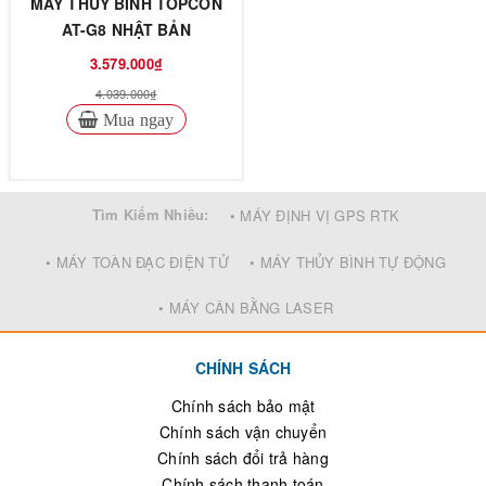
MÁY THỦY BÌNH TOPCON
AT-G8 NHẬT BẢN
3.579.000₫
4.039.000₫
Mua ngay
Tìm Kiếm Nhiều:
• MÁY ĐỊNH VỊ GPS RTK
• MÁY TOÀN ĐẠC ĐIỆN TỬ
• MÁY THỦY BÌNH TỰ ĐỘNG
• MÁY CÂN BẰNG LASER
CHÍNH SÁCH
Chính sách bảo mật
Chính sách vận chuyển
Chính sách đổi trả hàng
Chính sách thanh toán