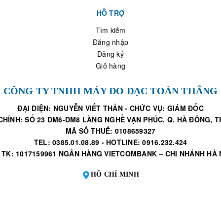
HỖ TRỢ
Tìm kiếm
Đăng nhập
Đăng ký
Giỏ hàng
CÔNG TY TNHH MÁY ĐO ĐẠC TOÀN THẮNG
ĐẠI DIỆN: NGUYỄN VIẾT THẢN - CHỨC VỤ: GIÁM ĐỐC
CHÍNH: SỐ 23 DM6-DM8 LÀNG NGHỀ VẠN PHÚC, Q. HÀ ĐÔNG, TP
MÃ SỐ THUẾ: 0108659327
TEL: 0385.01.08.89 - HOTLINE: 0916.232.424
 TK: 1017159961 NGÂN HÀNG VIETCOMBANK – CHI NHÁNH HÀ 
HỒ CHÍ MINH