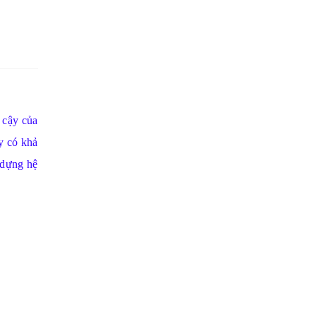
 cậy của
y có khả
 dựng hệ