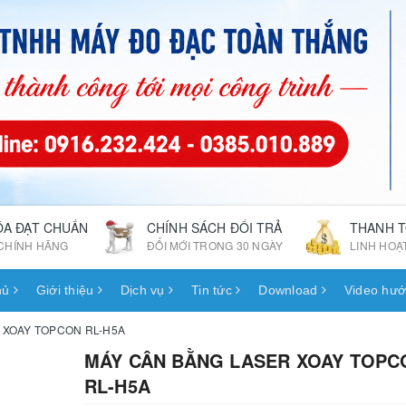
ÓA ĐẠT CHUẨN
CHÍNH SÁCH ĐỔI TRẢ
THANH 
CHÍNH HÃNG
ĐỔI MỚI TRONG 30 NGÀY
LINH HOẠ
hủ
Giới thiệu
Dịch vụ
Tin tức
Download
Video hướ
 XOAY TOPCON RL-H5A
MÁY CÂN BẰNG LASER XOAY TOPC
RL-H5A