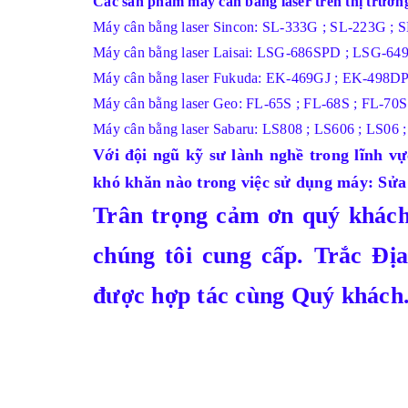
Các sản phẩm máy cân bằng laser trên thị trường
Máy cân bằng laser Sincon: SL-333G ; SL-223G ; S
Máy cân bằng laser Laisai: LSG-686SPD ; LSG-649
Máy cân bằng laser Fukuda: EK-469GJ ; EK-498DP
Máy cân bằng laser Geo: FL-65S ; FL-68S ; FL-70S.
Máy cân bằng laser Sabaru: LS808 ; LS606 ; LS06 ;
Với đội ngũ kỹ sư lành nghề trong lĩnh v
khó khăn nào trong việc sử dụng máy: Sửa
Trân trọng cảm ơn quý khác
chúng tôi cung cấp.
Trắc Đị
được hợp tác cùng Quý khách