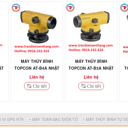
MÁY THỦY BÌNH
MÁY THỦY BÌNH
ẬT
TOPCON AT-B4A NHẬT
TOPCON AT-B3A NHẬT
T
BẢN
BẢN
Liên hệ
Liên hệ
Chi tiết
Chi tiết
H VỊ GPS RTK
• MÁY TOÀN ĐẠC ĐIỆN TỬ
• MÁY THỦY BÌNH TỰ 