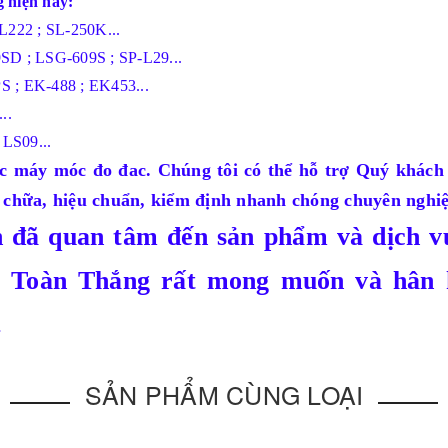
 hiện nay:
L222 ; SL-250K...
SD ; LSG-609S ; SP-L29...
S ; EK-488 ; EK453...
..
 LS09...
ực máy móc đo đac. Chúng tôi có thể hỗ trợ Quý khách
 chữa, hiệu chuẩn, kiểm định nhanh chóng chuyên nghiệ
h đã quan tâm đến sản phẩm và dịch 
a Toàn Thắng
rất mong muốn và hân 
.
SẢN PHẨM CÙNG LOẠI