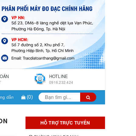
TOÁN
HOTLINE
T
0916.232.424
(
0
)
ng dẫn
ON
HỖ TRỢ TRỰC TUYẾN