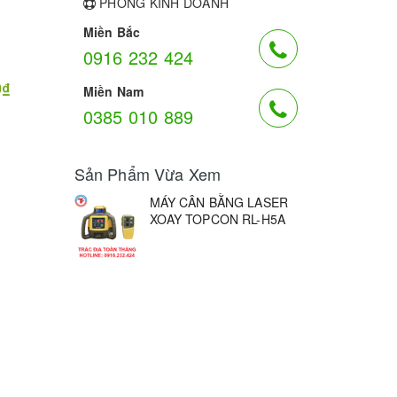
PHÒNG KINH DOANH
Miền Bắc
0916 232 424
0₫
Miền Nam
0385 010 889
Sản Phẩm Vừa Xem
MÁY CÂN BẰNG LASER
XOAY TOPCON RL-H5A