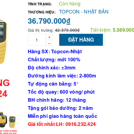
Còn hàng
TÌNH TRẠNG:
TOPCON - NHẬT BẢN
THƯƠNG HIỆU:
36.790.000₫
Tiết kiệm:
5.589.00
42.379.000₫
Giá thị trường:
+
ĐẶT HÀNG
–
Hãng SX: Topcon-Nhật
Chất lượng: mới 100%
Độ chính xác: ±3mm
Đường kính làm việc: 2-800m
Tự động cân bằng: 5
°
Tốc độ quay: 600 vòng/ phút
BH chính hãng: 12 tháng
Tặng gói bảo dưỡng: 2 năm
Miễn phí giao hàng toàn quốc
Giá tốt nhất LH: 0916.232.424