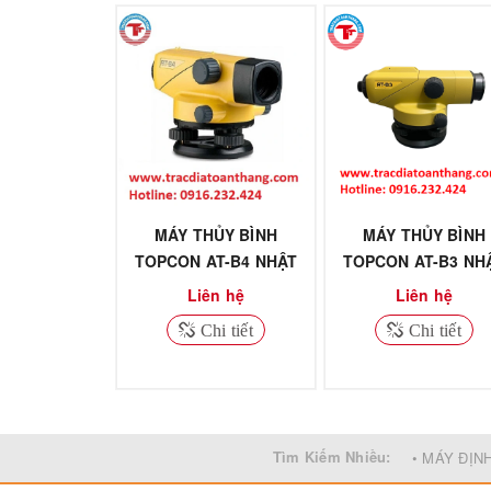
MÁY THỦY BÌNH
MÁY THỦY BÌNH
TOPCON AT-B4 NHẬT
TOPCON AT-B3 NH
BẢN
BẢN
Liên hệ
Liên hệ
Chi tiết
Chi tiết
Tìm Kiếm Nhiều:
• MÁY ĐỊN