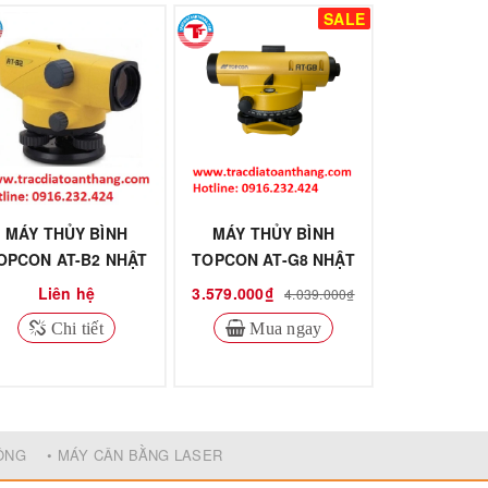
SALE
MÁY THỦY BÌNH
MÁY THỦY BÌNH
OPCON AT-B2 NHẬT
TOPCON AT-G8 NHẬT
BẢN
BẢN
Liên hệ
3.579.000₫
4.039.000₫
Chi tiết
Mua ngay
ĐỘNG
• MÁY CÂN BẰNG LASER