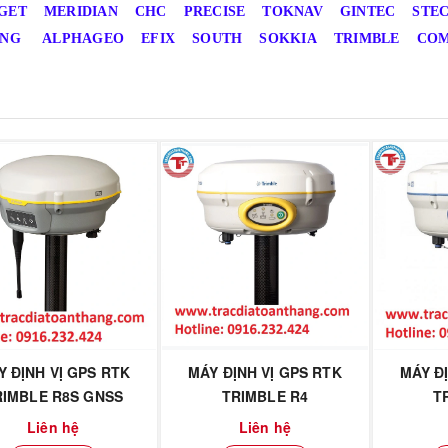
GET
MERIDIAN
CHC
PRECISE
TOKNAV
GINTEC
STE
ING
ALPHAGEO
EFIX
SOUTH
SOKKIA
TRIMBLE
CO
Y ĐỊNH VỊ GPS RTK
MÁY ĐỊNH VỊ GPS RTK
MÁY Đ
RIMBLE R8S GNSS
TRIMBLE R4
T
Liên hệ
Liên hệ