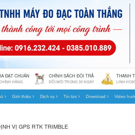
ÓA ĐẠT CHUẨN
CHÍNH SÁCH ĐỔI TRẢ
THANH 
CHÍNH HÃNG
ĐỔI MỚI TRONG 30 NGÀY
LINH HOẠ
hủ
Giới thiệu
Dịch vụ
Tin tức
Download
Video hướ
ỊNH VỊ GPS RTK TRIMBLE