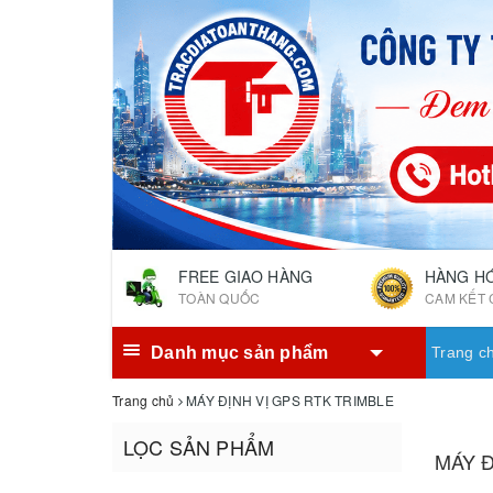
FREE GIAO HÀNG
HÀNG H
TOÀN QUỐC
CAM KẾT 
Danh mục sản phẩm
Trang c
Trang chủ
MÁY ĐỊNH VỊ GPS RTK TRIMBLE
LỌC SẢN PHẨM
MÁY Đ