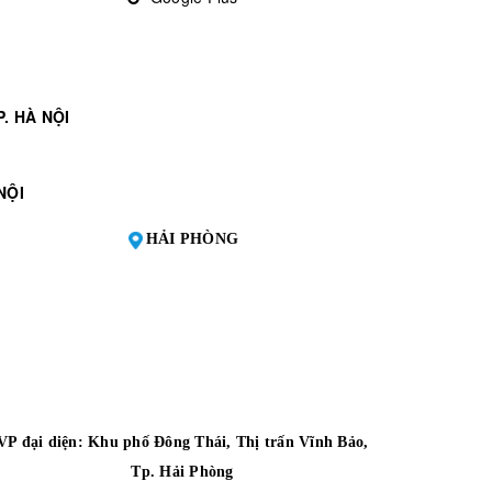
. HÀ NỘI
NỘI
HẢI PHÒNG
VP đại diện:
Khu phố Đông Thái, Thị trấn Vĩnh Bảo,
Tp. Hải Phòng