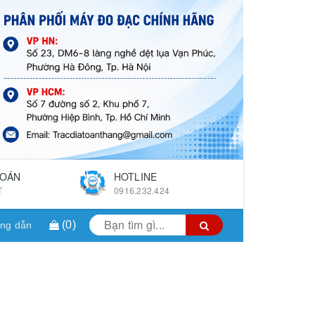
TOÁN
HOTLINE
T
0916.232.424
(
0
)
ng dẫn