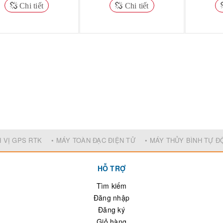
Chi tiết
Chi tiết
H VỊ GPS RTK
• MÁY TOÀN ĐẠC ĐIỆN TỬ
• MÁY THỦY BÌNH TỰ 
HỖ TRỢ
Tìm kiếm
Đăng nhập
Đăng ký
Giỏ hàng