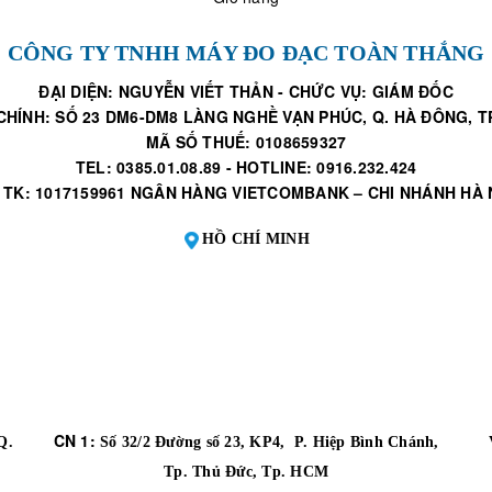
CÔNG TY TNHH MÁY ĐO ĐẠC TOÀN THẮNG
ĐẠI DIỆN: NGUYỄN VIẾT THẢN - CHỨC VỤ: GIÁM ĐỐC
CHÍNH: SỐ 23 DM6-DM8 LÀNG NGHỀ VẠN PHÚC, Q. HÀ ĐÔNG, TP
MÃ SỐ THUẾ: 0108659327
TEL: 0385.01.08.89 - HOTLINE: 0916.232.424
 TK: 1017159961 NGÂN HÀNG VIETCOMBANK – CHI NHÁNH HÀ 
HỒ CHÍ MINH
CN 1:
Q.
Số 32/2 Đường số 23, KP4, P. Hiệp Bình Chánh,
Tp. Thủ Đức, Tp. HCM