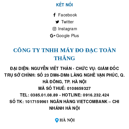
KẾT NỐI
Facebook
Twitter
Instagram
Google Plus
CÔNG TY TNHH MÁY ĐO ĐẠC TOÀN
THẮNG
ĐẠI DIỆN: NGUYỄN VIẾT THẢN - CHỨC VỤ: GIÁM ĐỐC
TRỤ SỞ CHÍNH: SỐ 23 DM6-DM8 LÀNG NGHỀ VẠN PHÚC, Q.
HÀ ĐÔNG, TP. HÀ NỘI
MÃ SỐ THUẾ: 0108659327
TEL: 0385.01.08.89 - HOTLINE: 0916.232.424
SỐ TK: 1017159961 NGÂN HÀNG VIETCOMBANK – CHI
NHÁNH HÀ NỘI
HÀ NỘI