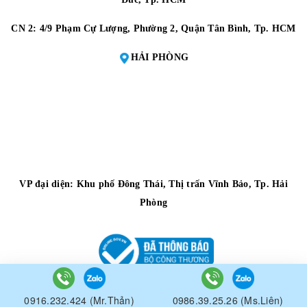
CN 2:
4/9 Phạm Cự Lượng, Phường 2, Quận Tân Bình, Tp. HCM
HẢI PHÒNG
VP đại diện:
Khu phố Đông Thái, Thị trấn Vĩnh Bảo, Tp. Hải
Phòng
© Bản quyền thuộc về
CÔNG TY TNHH MÁY ĐO ĐẠC TOÀN THẮNG
0916.232.424 (Mr.Thản)
0986.39.25.26 (Ms.Liên)