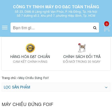
CÔNG TY TNHH MÁY ĐO ĐẠC TOÀN THẮNG
Số 23, DM6-8 Làng nghề Vạn Phúc, P. Hà Đông, Tp. Hà Nội
Số 7 đường số 2, khu phố 7, phường Hiệp Bình, Tp. HCM
0
Toggle
navigation
HÀNG HÓA ĐẠT CHUẨN
CHÍNH SÁCH ĐỔI TRẢ
CAM KẾT CHÍNH HÃNG
ĐỔI MỚI TRONG 30 NGÀY
Trang chủ
Máy Chiếu Đứng Foif
LỌC SẢN PHẨM
MÁY CHIẾU ĐỨNG FOIF