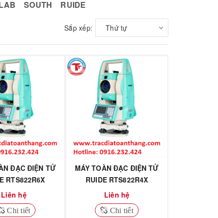
TLAB
SOUTH
RUIDE
Sắp xếp:
Thứ tự
ÀN ĐẠC ĐIỆN TỬ
MÁY TOÀN ĐẠC ĐIỆN TỬ
E RTS822R6X
RUIDE RTS822R4X
Liên hệ
Liên hệ
Chi tiết
Chi tiết