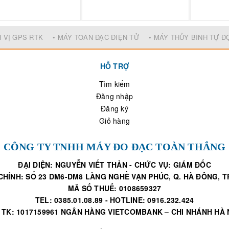
H VỊ GPS RTK
• MÁY TOÀN ĐẠC ĐIỆN TỬ
• MÁY THỦY BÌNH TỰ 
HỖ TRỢ
Tìm kiếm
Đăng nhập
Đăng ký
Giỏ hàng
CÔNG TY TNHH MÁY ĐO ĐẠC TOÀN THẮNG
ĐẠI DIỆN: NGUYỄN VIẾT THẢN - CHỨC VỤ: GIÁM ĐỐC
CHÍNH: SỐ 23 DM6-DM8 LÀNG NGHỀ VẠN PHÚC, Q. HÀ ĐÔNG, TP
MÃ SỐ THUẾ: 0108659327
TEL: 0385.01.08.89 - HOTLINE: 0916.232.424
 TK: 1017159961 NGÂN HÀNG VIETCOMBANK – CHI NHÁNH HÀ 