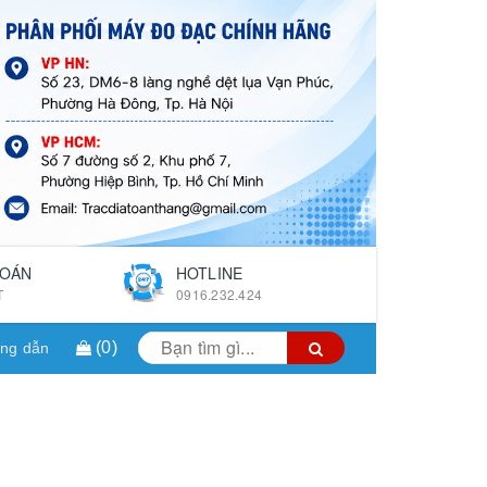
TOÁN
HOTLINE
T
0916.232.424
(
0
)
ng dẫn