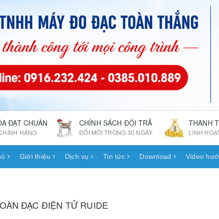
ÓA ĐẠT CHUẨN
CHÍNH SÁCH ĐỔI TRẢ
THANH 
CHÍNH HÃNG
ĐỔI MỚI TRONG 30 NGÀY
LINH HOẠ
hủ
Giới thiệu
Dịch vụ
Tin tức
Download
Video hướ
OÀN ĐẠC ĐIỆN TỬ RUIDE