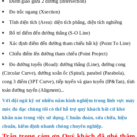
Điểm giao giữa 2 đường (Intersection)
Đo trắc ngang (Xsection)
Tính diện tích (Area): diện tích phẳng, diện tích nghiêng
Bố trí điểm đến đường thẳng (S-O Line)
Xác định điểm đến đường tham chiếu bất kỳ (Point To Line)
Chiếu điểm lên đường tham chiếu (Point Project)
Đo đường tuyến (Road): đường thẳng (Line), đường cong
(Circular Curve), đường xoắn ốc (Spiral), parabol (Parabola),
cong 3 điểm (3PT Curve), tiếp tuyến và giao tuyến (IP&Tan), tính
toán đường tuyến (Aligment)...
Với đội ngũ kỹ sư nhiều năm kinh nghiệm trong lĩnh vực máy
móc đo đạc chúng tôi có thể hỗ trợ quý khách bất cứ khó
khăn nào trong việc sử dụng. Chuẩn đoán, sửa chữa, hiệu
chuẩn, kiểm định nhanh chóng chuyên nghiệp.
Trân trọng cảm ơn Quý khách đã ghé thăm