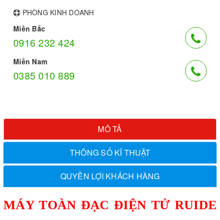
PHÒNG KINH DOANH
Miền Bắc
0916 232 424
Miền Nam
0385 010 889
MÔ TẢ
THÔNG SỐ KĨ THUẬT
QUYỀN LỢI KHÁCH HÀNG
MÁY TOÀN ĐẠC ĐIỆN TỬ RUIDE