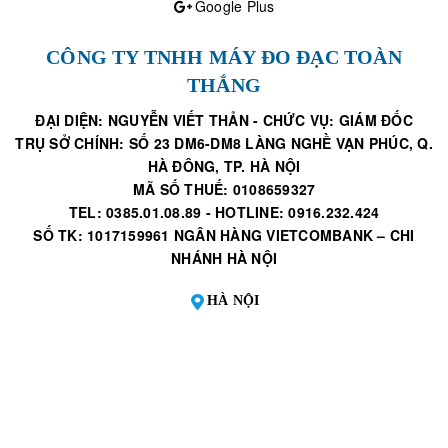
Google Plus
CÔNG TY TNHH MÁY ĐO ĐẠC TOÀN
THẮNG
ĐẠI DIỆN: NGUYỄN VIẾT THẢN - CHỨC VỤ: GIÁM ĐỐC
TRỤ SỞ CHÍNH: SỐ 23 DM6-DM8 LÀNG NGHỀ VẠN PHÚC, Q.
HÀ ĐÔNG, TP. HÀ NỘI
MÃ SỐ THUẾ: 0108659327
TEL: 0385.01.08.89 - HOTLINE: 0916.232.424
SỐ TK: 1017159961 NGÂN HÀNG VIETCOMBANK – CHI
NHÁNH HÀ NỘI
HÀ NỘI