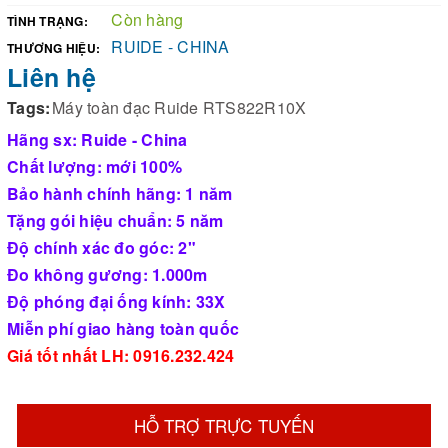
Còn hàng
TÌNH TRẠNG:
RUIDE - CHINA
THƯƠNG HIỆU:
Liên hệ
Tags:
Máy toàn đạc Ruide RTS822R10X
Hãng sx: Ruide - China
Chất lượng: mới 100%
Bảo hành chính hãng: 1 năm
Tặng gói hiệu chuẩn: 5 năm
Độ chính xác đo góc: 2"
Đo không gương: 1.000m
Độ phóng đại ống kính: 33X
Miễn phí giao hàng toàn quốc
Giá tốt nhất LH: 0916.232.424
HỖ TRỢ TRỰC TUYẾN