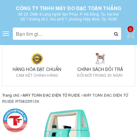
CÔNG TY TNHH MÁY ĐO ĐẠC TOÀN THẮNG
Số 23, DM6-8 Làng nghề Vạn Phúc, P. Hà Đông, Tp. Hà Nội
Số 7 đường số 2, khu phố 7, phường Hiệp Bình, Tp. HCM
0
Toggle
navigation
HÀNG HÓA ĐẠT CHUẨN
CHÍNH SÁCH ĐỔI TRẢ
CAM KẾT CHÍNH HÃNG
ĐỔI MỚI TRONG 30 NGÀY
Trang chủ
MÁY TOÀN ĐẠC ĐIỆN TỬ RUIDE
MÁY TOÀN ĐẠC ĐIỆN TỬ
RUIDE RTS822R10X