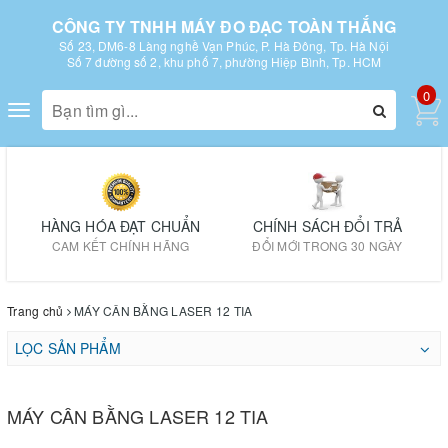
CÔNG TY TNHH MÁY ĐO ĐẠC TOÀN THẮNG
Số 23, DM6-8 Làng nghề Vạn Phúc, P. Hà Đông, Tp. Hà Nội
Số 7 đường số 2, khu phố 7, phường Hiệp Bình, Tp. HCM
0
Toggle
navigation
HÀNG HÓA ĐẠT CHUẨN
CHÍNH SÁCH ĐỔI TRẢ
CAM KẾT CHÍNH HÃNG
ĐỔI MỚI TRONG 30 NGÀY
Trang chủ
MÁY CÂN BẰNG LASER 12 TIA
LỌC SẢN PHẨM
MÁY CÂN BẰNG LASER 12 TIA