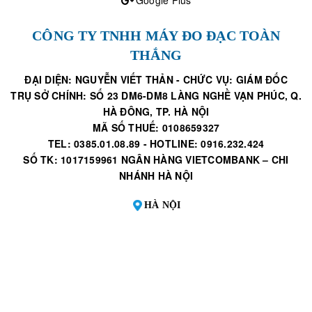
CÔNG TY TNHH MÁY ĐO ĐẠC TOÀN
THẮNG
ĐẠI DIỆN: NGUYỄN VIẾT THẢN - CHỨC VỤ: GIÁM ĐỐC
TRỤ SỞ CHÍNH: SỐ 23 DM6-DM8 LÀNG NGHỀ VẠN PHÚC, Q.
HÀ ĐÔNG, TP. HÀ NỘI
MÃ SỐ THUẾ: 0108659327
TEL: 0385.01.08.89 - HOTLINE: 0916.232.424
SỐ TK: 1017159961 NGÂN HÀNG VIETCOMBANK – CHI
NHÁNH HÀ NỘI
HÀ NỘI