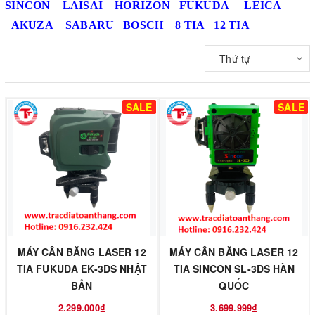
SINCON
LAISAI
HORIZON
FUKUDA
LEICA
AKUZA
SABARU
BOSCH
8 TIA
12 TIA
Thứ tự
SALE
SALE
MÁY CÂN BẰNG LASER 12
MÁY CÂN BẰNG LASER 12
TIA FUKUDA EK-3DS NHẬT
TIA SINCON SL-3DS HÀN
BẢN
QUỐC
2.299.000₫
3.699.999₫