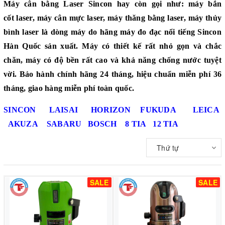
Máy cân bằng Laser Sincon
hay còn gọi như: máy bắn
cốt laser, máy cân mực laser, máy thăng bằng laser, máy thủy
bình laser là dòng máy do hãng máy đo đạc nổi tiếng Sincon
Hàn Quốc sản xuất. Máy có thiết kế rất nhỏ gọn và chắc
chăn, máy có độ bền rất cao và khả năng chống nước tuyệt
vời. Bảo hành chính hãng 24 tháng, hiệu chuẩn miễn phí 36
tháng, giao hàng miễn phí toàn quốc.
SINCON
LAISAI
HORIZON
FUKUDA
LEICA
AKUZA
SABARU
BOSCH
8 TIA
12 TIA
Thứ tự
SALE
SALE