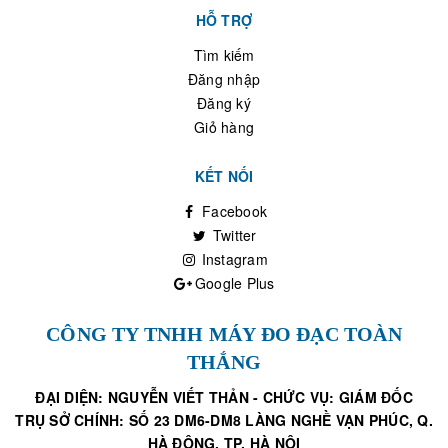
HỖ TRỢ
Tìm kiếm
Đăng nhập
Đăng ký
Giỏ hàng
KẾT NỐI
Facebook
Twitter
Instagram
Google Plus
CÔNG TY TNHH MÁY ĐO ĐẠC TOÀN
THẮNG
ĐẠI DIỆN: NGUYỄN VIẾT THẢN - CHỨC VỤ: GIÁM ĐỐC
TRỤ SỞ CHÍNH: SỐ 23 DM6-DM8 LÀNG NGHỀ VẠN PHÚC, Q.
HÀ ĐÔNG, TP. HÀ NỘI