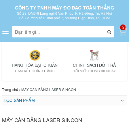
CÔNG TY TNHH MÁY ĐO ĐẠC TOÀN THẮNG
Số 23, DM6-8 Làng nghề Vạn Phúc, P. Hà Đông, Tp. Hà Nội
Số 7 đường số 2, khu phố 7, phường Hiệp Bình, Tp. HCM
0
Toggle
navigation
HÀNG HÓA ĐẠT CHUẨN
CHÍNH SÁCH ĐỔI TRẢ
CAM KẾT CHÍNH HÃNG
ĐỔI MỚI TRONG 30 NGÀY
Trang chủ
MÁY CÂN BẰNG LASER SINCON
LỌC SẢN PHẨM
MÁY CÂN BẰNG LASER SINCON