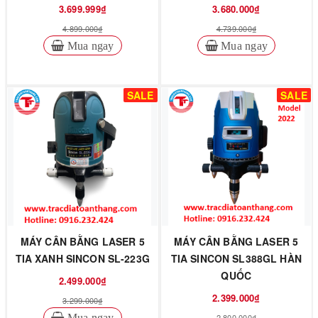
3.699.999₫
3.680.000₫
4.899.000₫
4.739.000₫
Mua ngay
Mua ngay
SALE
SALE
MÁY CÂN BẰNG LASER 5
MÁY CÂN BẰNG LASER 5
TIA XANH SINCON SL-223G
TIA SINCON SL388GL HÀN
QUỐC
2.499.000₫
2.399.000₫
3.299.000₫
Mua ngay
2.800.000₫