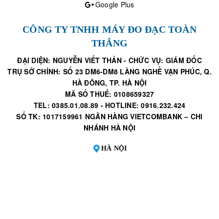
Google Plus
CÔNG TY TNHH MÁY ĐO ĐẠC TOÀN
THẮNG
ĐẠI DIỆN: NGUYỄN VIẾT THẢN - CHỨC VỤ: GIÁM ĐỐC
TRỤ SỞ CHÍNH: SỐ 23 DM6-DM8 LÀNG NGHỀ VẠN PHÚC, Q.
HÀ ĐÔNG, TP. HÀ NỘI
MÃ SỐ THUẾ: 0108659327
TEL: 0385.01.08.89 - HOTLINE: 0916.232.424
SỐ TK: 1017159961 NGÂN HÀNG VIETCOMBANK – CHI
NHÁNH HÀ NỘI
HÀ NỘI