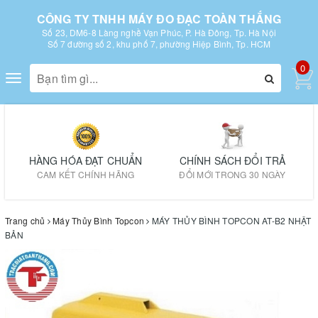
CÔNG TY TNHH MÁY ĐO ĐẠC TOÀN THẮNG
Số 23, DM6-8 Làng nghề Vạn Phúc, P. Hà Đông, Tp. Hà Nội
Số 7 đường số 2, khu phố 7, phường Hiệp Bình, Tp. HCM
0
Toggle
navigation
HÀNG HÓA ĐẠT CHUẨN
CHÍNH SÁCH ĐỔI TRẢ
CAM KẾT CHÍNH HÃNG
ĐỔI MỚI TRONG 30 NGÀY
Trang chủ
Máy Thủy Bình Topcon
MÁY THỦY BÌNH TOPCON AT-B2 NHẬT
BẢN