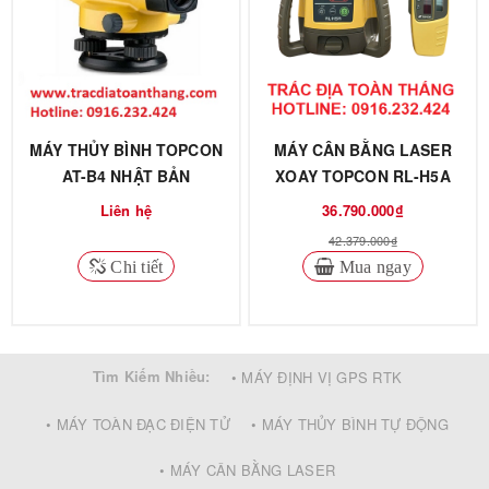
MÁY THỦY BÌNH TOPCON
MÁY CÂN BẰNG LASER
AT-B4 NHẬT BẢN
XOAY TOPCON RL-H5A
Liên hệ
36.790.000₫
42.379.000₫
Chi tiết
Mua ngay
Tìm Kiếm Nhiều:
• MÁY ĐỊNH VỊ GPS RTK
• MÁY TOÀN ĐẠC ĐIỆN TỬ
• MÁY THỦY BÌNH TỰ ĐỘNG
• MÁY CÂN BẰNG LASER