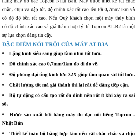
hãng máy đo đạc Topcon Nhật Bản. Máy được thiết kế rất chắc
chắn, chịu va đập tốt, độ chính xác rất cao lên tới 0,7mm/1km và
có độ độ bền rất cao. Nếu Quý khách chọn một máy thủy bình
có độ chính xác cao và giá thành hợp lý thì Topcon AT-B2 là một
sự lựa chọn đáng tin cậy.
ĐẶC ĐIỂM NỔI TRỘI CỦA MÁY AT-B3A
Lặng kính siêu sáng giúp tầm nhìn tốt hơn.
Độ chính xác cao 0,7mm/1km đo đi đo về.
Độ phóng đại ống kính lớn 32X giúp tầm quan sát tốt hơn.
Chất lượng tốt mà giá thành thì lại rất dễ dàng tiếp cận.
Bộ tự động có cấu tạo rất ổn đinh nên rất ít khi xảy ra sai
số.
Được sản xuất bởi hãng máy đo đạc nổi tiếng Topcon -
Nhật Bản
Thiết kế toàn bộ bằng hợp kim nên rất chắc chắc và chịu