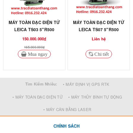
MÁY TOÀN ĐẠC ĐIỆN TỬ
MÁY TOÀN ĐẠC ĐIỆN TỬ
LEICA TS03 5"R500
LEICA TS07 5"R500
150.000.000₫
Liên hệ
165.000.000₫
Mua ngay
Chi tiết
Tìm Kiếm Nhiều:
• MÁY ĐỊNH VỊ GPS RTK
• MÁY TOÀN ĐẠC ĐIỆN TỬ
• MÁY THỦY BÌNH TỰ ĐỘNG
• MÁY CÂN BẰNG LASER
CHÍNH SÁCH