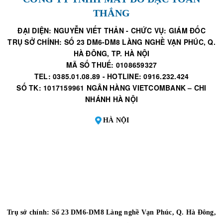
THẮNG
ĐẠI DIỆN: NGUYỄN VIẾT THẢN - CHỨC VỤ: GIÁM ĐỐC
TRỤ SỞ CHÍNH: SỐ 23 DM6-DM8 LÀNG NGHỀ VẠN PHÚC, Q.
HÀ ĐÔNG, TP. HÀ NỘI
MÃ SỐ THUẾ: 0108659327
TEL: 0385.01.08.89 - HOTLINE: 0916.232.424
SỐ TK: 1017159961 NGÂN HÀNG VIETCOMBANK – CHI
NHÁNH HÀ NỘI
HÀ NỘI
Trụ sở chính: Số 23 DM6-DM8 Làng nghề Vạn Phúc, Q. Hà Đông,