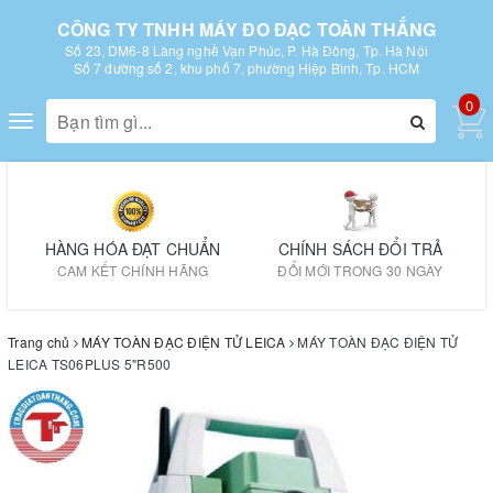
CÔNG TY TNHH MÁY ĐO ĐẠC TOÀN THẮNG
Số 23, DM6-8 Làng nghề Vạn Phúc, P. Hà Đông, Tp. Hà Nội
Số 7 đường số 2, khu phố 7, phường Hiệp Bình, Tp. HCM
0
Toggle
navigation
HÀNG HÓA ĐẠT CHUẨN
CHÍNH SÁCH ĐỔI TRẢ
CAM KẾT CHÍNH HÃNG
ĐỔI MỚI TRONG 30 NGÀY
Trang chủ
MÁY TOÀN ĐẠC ĐIỆN TỬ LEICA
MÁY TOÀN ĐẠC ĐIỆN TỬ
LEICA TS06PLUS 5"R500