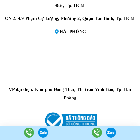
Đức, Tp. HCM
CN 2:
4/9 Phạm Cự Lượng, Phường 2, Quận Tân Bình, Tp. HCM
HẢI PHÒNG
VP đại diện:
Khu phố Đông Thái, Thị trấn Vĩnh Bảo, Tp. Hải
Phòng
© Bản quyền thuộc về
CÔNG TY TNHH MÁY ĐO ĐẠC TOÀN THẮNG