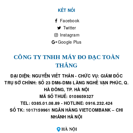
KẾT NỐI
Facebook
Twitter
Instagram
Google Plus
CÔNG TY TNHH MÁY ĐO ĐẠC TOÀN
THẮNG
ĐẠI DIỆN: NGUYỄN VIẾT THẢN - CHỨC VỤ: GIÁM ĐỐC
TRỤ SỞ CHÍNH: SỐ 23 DM6-DM8 LÀNG NGHỀ VẠN PHÚC, Q.
HÀ ĐÔNG, TP. HÀ NỘI
MÃ SỐ THUẾ: 0108659327
TEL: 0385.01.08.89 - HOTLINE: 0916.232.424
SỐ TK: 1017159961 NGÂN HÀNG VIETCOMBANK – CHI
NHÁNH HÀ NỘI
HÀ NỘI