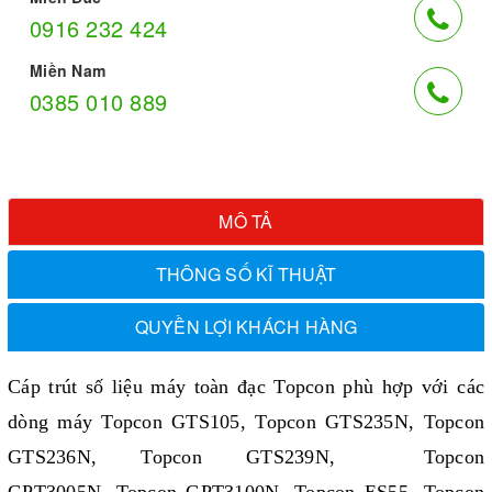
0916 232 424
Miền Nam
0385 010 889
MÔ TẢ
THÔNG SỐ KĨ THUẬT
QUYỀN LỢI KHÁCH HÀNG
Cáp trút số liệu
máy toàn đạc Topcon
phù hợp với các
dòng máy Topcon GTS105,
Topcon GTS235N
, Topcon
GTS236N, Topcon GTS239N, Topcon
GPT3005N, Topcon GPT3100N, Topcon ES55, Topcon