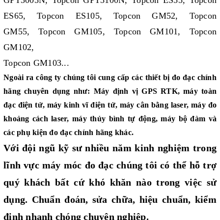
ES65, Topcon ES105, Topcon GM52,
Topcon
GM55
,
Topcon GM105
, Topcon GM101, Topcon
GM102,
Topcon GM103...
Ngoài ra công ty chúng tôi cung cấp các thiết bị đo đạc chính
hãng chuyên dụng như:
Máy định vị GPS RTK
,
máy toàn
đạc điện tử
,
máy kinh vĩ điện tử
,
máy cân bằng laser
,
máy đo
khoảng cách laser
,
máy thủy bình tự động
,
máy bộ đàm
và
các
phụ kiện đo đạc
chính hãng khác.
Với đội ngũ kỹ sư nhiều năm kinh nghiệm trong
lĩnh vực máy móc đo đạc chúng tôi có thể hỗ trợ
quý khách bất cứ khó khăn nào trong việc sử
dụng. Chuẩn đoán, sửa chữa, hiệu chuẩn, kiểm
định nhanh chóng chuyên nghiệp.