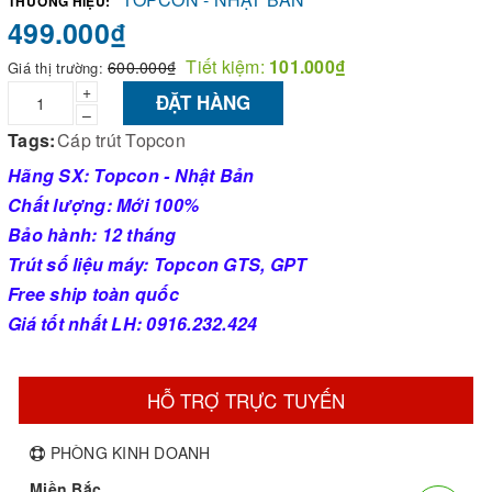
THƯƠNG HIỆU:
499.000₫
Tiết kiệm:
101.000₫
600.000₫
Giá thị trường:
+
ĐẶT HÀNG
–
Tags:
Cáp trút Topcon
Hãng SX: Topcon - Nhật Bản
Chất lượng: Mới 100%
Bảo hành: 12 tháng
Trút số liệu máy: Topcon GTS, GPT
Free ship toàn quốc
Giá tốt nhất LH: 0916.232.424
HỖ TRỢ TRỰC TUYẾN
PHÒNG KINH DOANH
Miền Bắc