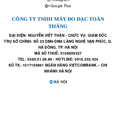
Google Plus
CÔNG TY TNHH MÁY ĐO ĐẠC TOÀN
THẮNG
ĐẠI DIỆN: NGUYỄN VIẾT THẢN - CHỨC VỤ: GIÁM ĐỐC
TRỤ SỞ CHÍNH: SỐ 23 DM6-DM8 LÀNG NGHỀ VẠN PHÚC, Q.
HÀ ĐÔNG, TP. HÀ NỘI
MÃ SỐ THUẾ: 0108659327
TEL: 0385.01.08.89 - HOTLINE: 0916.232.424
SỐ TK: 1017159961 NGÂN HÀNG VIETCOMBANK – CHI
NHÁNH HÀ NỘI
HÀ NỘI