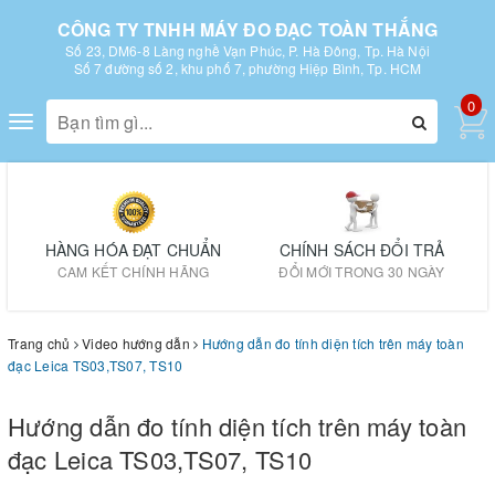
CÔNG TY TNHH MÁY ĐO ĐẠC TOÀN THẮNG
Số 23, DM6-8 Làng nghề Vạn Phúc, P. Hà Đông, Tp. Hà Nội
Số 7 đường số 2, khu phố 7, phường Hiệp Bình, Tp. HCM
0
Toggle
navigation
HÀNG HÓA ĐẠT CHUẨN
CHÍNH SÁCH ĐỔI TRẢ
CAM KẾT CHÍNH HÃNG
ĐỔI MỚI TRONG 30 NGÀY
Trang chủ
Video hướng dẫn
Hướng dẫn đo tính diện tích trên máy toàn
đạc Leica TS03,TS07, TS10
Hướng dẫn đo tính diện tích trên máy toàn
đạc Leica TS03,TS07, TS10