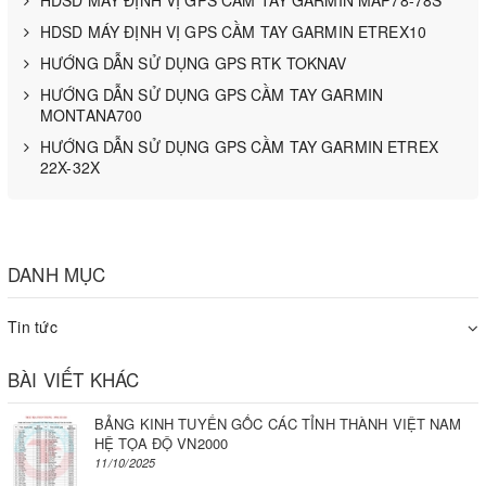
HDSD MÁY ĐỊNH VỊ GPS CẦM TAY GARMIN ETREX10
HƯỚNG DẪN SỬ DỤNG GPS RTK TOKNAV
HƯỚNG DẪN SỬ DỤNG GPS CẦM TAY GARMIN
MONTANA700
HƯỚNG DẪN SỬ DỤNG GPS CẦM TAY GARMIN ETREX
22X-32X
DANH MỤC
Tin tức
BÀI VIẾT KHÁC
BẢNG KINH TUYẾN GỐC CÁC TỈNH THÀNH VIỆT NAM
HỆ TỌA ĐỘ VN2000
11/10/2025