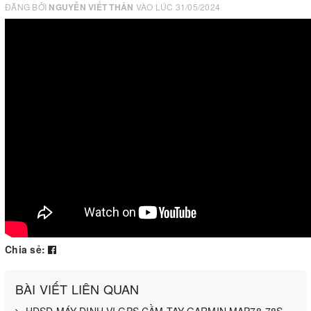
ĐĂNG BỞI
NGUYỄN VIẾT THẢN
VÀO LÚC 31/05/2024
Chia sẻ:
BÀI VIẾT LIÊN QUAN
HDSD MÁY ĐỊNH VỊ GPS CẦM TAY GARMIN MAP78-78S