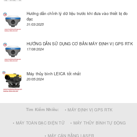
Hướng dẫn chỉnh lý dữ liệu trước khi đưa vào thiết bị đo
đạc
31/03/2025
HƯỚNG DẪN SỬ DỤNG CƠ BẢN MÁY ĐỊNH VỊ GPS RTK
17/08/2024
Máy thủy bình LEICA tốt nhất
20/05/2024
Tìm Kiếm Nhiều:
• MÁY ĐỊNH VỊ GPS RTK
• MÁY TOÀN ĐẠC ĐIỆN TỬ
• MÁY THỦY BÌNH TỰ ĐỘNG
• MÁY CÂN BẰNG LASER