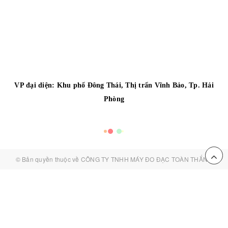
VP đại diện:
Khu phố Đông Thái, Thị trấn Vĩnh Bảo, Tp. Hải
Phòng
© Bản quyền thuộc về
CÔNG TY TNHH MÁY ĐO ĐẠC TOÀN THẮNG