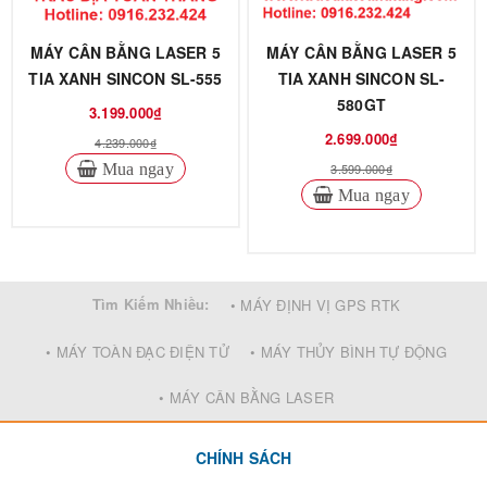
MÁY CÂN BẰNG LASER 5
MÁY CÂN BẰNG LASER 5
TIA XANH SINCON SL-555
TIA XANH SINCON SL-
580GT
3.199.000₫
2.699.000₫
4.239.000₫
Mua ngay
3.599.000₫
Mua ngay
Tìm Kiếm Nhiều:
• MÁY ĐỊNH VỊ GPS RTK
• MÁY TOÀN ĐẠC ĐIỆN TỬ
• MÁY THỦY BÌNH TỰ ĐỘNG
• MÁY CÂN BẰNG LASER
CHÍNH SÁCH