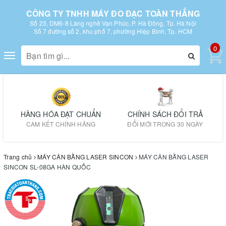
CÔNG TY TNHH MÁY ĐO ĐẠC TOÀN THẮNG
Số 23, DM6-8 Làng nghề Vạn Phúc, P. Hà Đông, Tp. Hà Nội
Số 7 đường số 2, khu phố 7, phường Hiệp Bình, Tp. HCM
0
Toggle
navigation
HÀNG HÓA ĐẠT CHUẨN
CHÍNH SÁCH ĐỔI TRẢ
CAM KẾT CHÍNH HÃNG
ĐỔI MỚI TRONG 30 NGÀY
Trang chủ
MÁY CÂN BẰNG LASER SINCON
MÁY CÂN BẰNG LASER
SINCON SL-08GA HÀN QUỐC