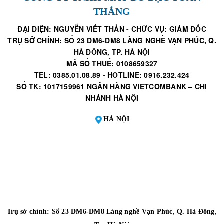
THẮNG
ĐẠI DIỆN: NGUYỄN VIẾT THẢN - CHỨC VỤ: GIÁM ĐỐC
TRỤ SỞ CHÍNH: SỐ 23 DM6-DM8 LÀNG NGHỀ VẠN PHÚC, Q.
HÀ ĐÔNG, TP. HÀ NỘI
MÃ SỐ THUẾ: 0108659327
TEL: 0385.01.08.89 - HOTLINE: 0916.232.424
SỐ TK: 1017159961 NGÂN HÀNG VIETCOMBANK – CHI
NHÁNH HÀ NỘI
HÀ NỘI
Trụ sở chính: Số 23 DM6-DM8 Làng nghề Vạn Phúc, Q. Hà Đông,