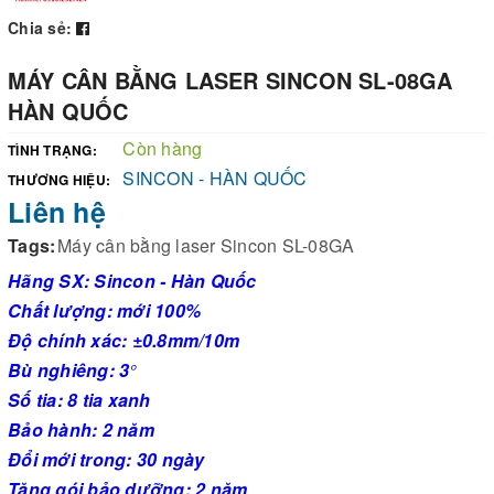
Chia sẻ:
MÁY CÂN BẰNG LASER SINCON SL-08GA
HÀN QUỐC
Còn hàng
TÌNH TRẠNG:
SINCON - HÀN QUỐC
THƯƠNG HIỆU:
Liên hệ
Tags:
Máy cân bằng laser Sincon SL-08GA
Hãng SX: Sincon - Hàn Quốc
Chất lượng: mới 100%
Độ chính xác: ±0.8mm/10m
Bù nghiêng: 3
°
Số tia: 8 tia xanh
Bảo hành: 2 năm
Đổi mới trong: 30 ngày
Tặng gói bảo dưỡng: 2 năm