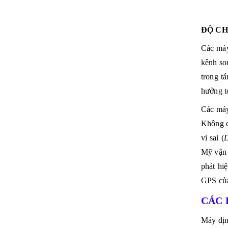
ĐỘ CH
Các
máy
kênh so
trong t
hưởng t
Các máy
Không c
vi sai
(
D
Mỹ
vận 
phát hi
GPS của
CÁC 
Máy đị