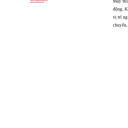
Máy thu 
động. Kh
vị trí n
chuyển,