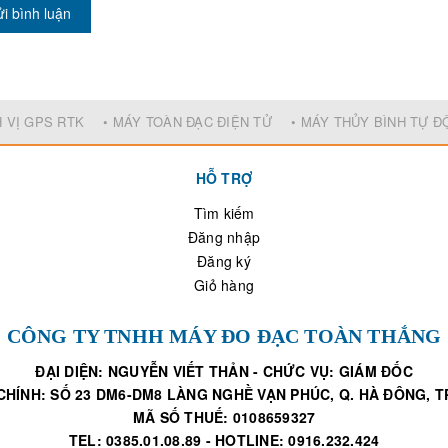
i bình luận
H VỊ GPS RTK
• MÁY TOÀN ĐẠC ĐIỆN TỬ
• MÁY THỦY BÌNH TỰ 
HỖ TRỢ
Tìm kiếm
Đăng nhập
Đăng ký
Giỏ hàng
CÔNG TY TNHH MÁY ĐO ĐẠC TOÀN THẮNG
ĐẠI DIỆN: NGUYỄN VIẾT THẢN - CHỨC VỤ: GIÁM ĐỐC
CHÍNH: SỐ 23 DM6-DM8 LÀNG NGHỀ VẠN PHÚC, Q. HÀ ĐÔNG, TP
MÃ SỐ THUẾ: 0108659327
TEL: 0385.01.08.89 - HOTLINE: 0916.232.424