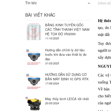
Tin tức
ĐĂNG B
BÀI VIẾT KHÁC
Hệ thố
BẢNG KINH TUYẾN GỐC
tạo
, do
CÁC TỈNH THÀNH VIỆT NAM
HỆ TỌA ĐỘ VN2000
mặt đất
11/10/2025
Tuy đư
Hướng dẫn chỉnh lý dữ liệu
người t
trước khi đưa vào thiết bị đo
xây dự
đạc
31/03/2025
NGUYÊ
HƯỚNG DẪN SỬ DỤNG CƠ
Các
vệ 
BẢN MÁY ĐỊNH VỊ GPS RTK
xuống T
17/08/2024
Về bản c
cho biế
Máy thủy bình LEICA tốt nhất
của ngườ
20/05/2024