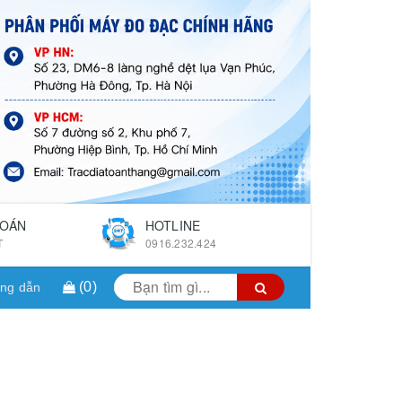
TOÁN
HOTLINE
T
0916.232.424
(
0
)
ng dẫn