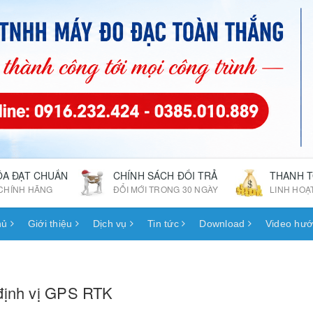
ÓA ĐẠT CHUẨN
CHÍNH SÁCH ĐỔI TRẢ
THANH 
CHÍNH HÃNG
ĐỔI MỚI TRONG 30 NGÀY
LINH HOẠ
hủ
Giới thiệu
Dịch vụ
Tin tức
Download
Video hướ
định vị GPS RTK