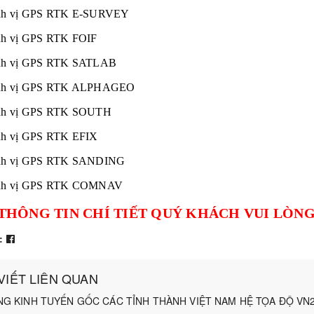
nh vị GPS RTK E-SURVEY
nh vị GPS RTK FOIF
nh vị GPS RTK SATLAB
nh vị GPS RTK ALPHAGEO
nh vị GPS RTK
SOUTH
nh vị GPS RTK EFIX
nh vị GPS RTK SANDING
nh vị GPS RTK COMNAV
THÔNG TIN CHÍ TIẾT QUÝ KHÁCH VUI LÒNG L
:
 VIẾT LIÊN QUAN
NG KINH TUYẾN GỐC CÁC TỈNH THÀNH VIỆT NAM HỆ TỌA ĐỘ VN