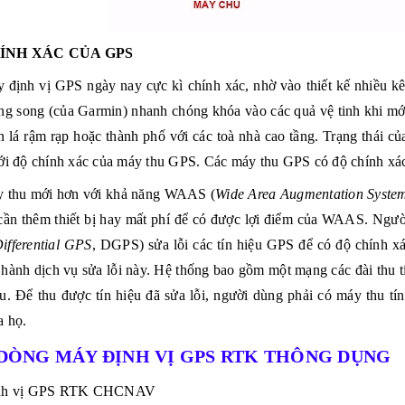
ÍNH XÁC CỦA GPS
 định vị GPS
ngày nay cực kì chính xác, nhờ vào
thiết kế nhiều k
ng song (của Garmin) nhanh chóng khóa vào các quả vệ tinh khi mới 
án lá rậm rạp hoặc thành phố với các toà nhà cao tầng. Trạng thái c
ới độ chính xác của máy thu GPS. Các máy thu GPS có độ chính xác
 thu mới hơn với khả năng WAAS (
Wide Area Augmentation Syste
ần thêm thiết bị hay mất phí để có được lợi điểm của WAAS. Người
ifferential GPS
,
DGPS
) sửa lỗi các tín hiệu GPS để có độ chính 
hành dịch vụ sửa lỗi này. Hệ thống bao gồm một mạng các đài thu tí
ệu. Để thu được tín hiệu đã sửa lỗi, người dùng phải có máy thu tí
 họ.
DÒNG MÁY ĐỊNH VỊ GPS RTK THÔNG DỤNG
nh vị GPS RTK CHCNAV