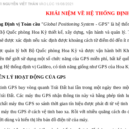
ỞI
NGUYỄN VIẾT THẢN
VÀO LÚC 19/08/2021
KHÁI NIỆM VỀ HỆ THỐNG ĐỊN
ng Định vị Toàn cầu
"
Global Positioning System
- GPS" là hệ thống
Bộ Quốc phòng Hoa Kỳ
thiết kế, xây dựng, vận hành và quản lý. 
 sẽ được xác định nếu xác định được khoảng cách từ điểm đó đến ít n
ợc quản lý bởi
Bộ Quốc phòng Hoa Kỳ
và được vận hành bởi
Kh
rên thế giới sử dụng một số chức năng của GPS miễn phí, bất kể qu
ng
Hệ thống định vị Galileo
, có tính năng giống như GPS của Hoa Kỳ
N LÝ HOẠT ĐỘNG CỦA GPS
tinh
GPS bay vòng quanh Trái Đất hai lần trong một ngày theo một q
rái Đất. Các
máy thu GPS
nhận thông tin này và bằng
phép tính l
hất máy thu GPS so sánh thời gian tín hiệu được phát đi từ vệ tinh 
t máy thu GPS ở cách vệ tinh bao xa. Rồi với nhiều quãng cách đo đư
i dùng và hiển thị lên bản đồ điện tử của máy.