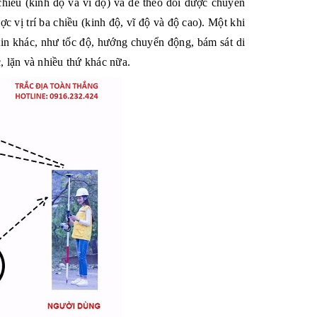
chiều (
kinh độ
và
vĩ độ
) và để theo dõi được chuyển
ợc vị trí ba chiều (kinh độ, vĩ độ và
độ cao
). Một khi
tin khác, như tốc độ, hướng chuyển động, bám sát di
 lặn và nhiều thứ khác nữa.