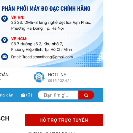
TOÁN
HOTLINE
T
0916.232.424
(
0
)
ng dẫn
SCH
HỖ TRỢ TRỰC TUYẾN