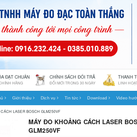
ÓA ĐẠT CHUẨN
CHÍNH SÁCH ĐỔI TRẢ
THANH 
CHÍNH HÃNG
ĐỔI MỚI TRONG 30 NGÀY
LINH HOẠ
hủ
Giới thiệu
Dịch vụ
Tin tức
Download
Video hướ
 CÁCH LASER BOSCH GLM250VF
MÁY ĐO KHOẢNG CÁCH LASER BO
GLM250VF