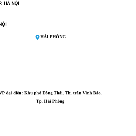
. HÀ NỘI
NỘI
HẢI PHÒNG
VP đại diện:
Khu phố Đông Thái, Thị trấn Vĩnh Bảo,
Tp. Hải Phòng