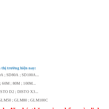
thị trường hiện nay:
0A ; SD80A ; SD100A...
 60M ; 80M ; 100M...
DISTO D2 ; DISTO X3...
 GLM50 ; GLM80 ; GLM100C