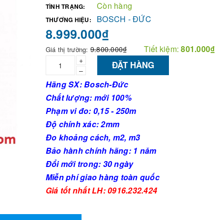
Còn hàng
TÌNH TRẠNG:
BOSCH - ĐỨC
THƯƠNG HIỆU:
8.999.000₫
Tiết kiệm:
801.000₫
9.800.000₫
Giá thị trường:
+
ĐẶT HÀNG
–
Hãng SX: Bosch-Đức
Chất lượng: mới 100%
Phạm vi đo: 0,15 - 250m
Độ chính xác: 2mm
Đo khoảng cách, m2, m3
Bảo hành chính hãng: 1 năm
Đổi mới trong: 30 ngày
Miễn phí giao hàng toàn quốc
Giá tốt nhất LH: 0916.232.424