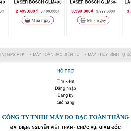
40
LASER BOSCH GLM400
LASER BOSCH GLM50-
LA
23G
2.499.000₫
3.399.000₫
3
00₫
3.100.000₫
3.999.000₫
Mua ngay
Mua ngay
H VỊ GPS RTK
• MÁY TOÀN ĐẠC ĐIỆN TỬ
• MÁY THỦY BÌNH TỰ 
HỖ TRỢ
Tìm kiếm
Đăng nhập
Đăng ký
Giỏ hàng
CÔNG TY TNHH MÁY ĐO ĐẠC TOÀN THẮNG
ĐẠI DIỆN: NGUYỄN VIẾT THẢN - CHỨC VỤ: GIÁM ĐỐC