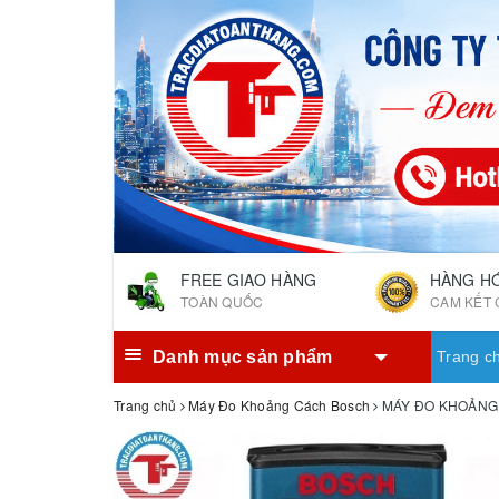
FREE GIAO HÀNG
HÀNG H
TOÀN QUỐC
CAM KẾT 
Danh mục sản phẩm
Trang c
Trang chủ
Máy Đo Khoảng Cách Bosch
MÁY ĐO KHOẢNG