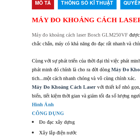
MÔ TẢ
THÔNG SỐ KĨ THUẬT
QUYỀN
MÁY ĐO KHOẢNG CÁCH LASER
Máy đo khoảng cách laser Bosch GLM250VF
được
chắc chắn, máy có khả năng đo đạc rất nhanh và chí
Cùng với sự phát triển của thời đại thì việc phát min
phát minh đó chính là cho ra đời dòng
Máy Đo Khoả
tich...một cách nhanh chóng và vô cùng chính xác.
Máy Đo Khoảng Cách Laser
với thiết kế nhỏ gọn
biến, tiết kiệm thời gian và giảm tối đa số lượng ngư
Hình Ảnh
CÔNG DỤNG
Đo đạc xây dựng
Xây lắp điện nước