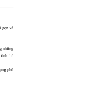
ỏ gọn và
ong những
 tính thể
dụng phổ