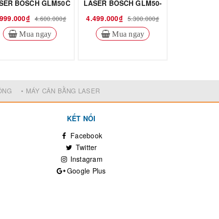
SER BOSCH GLM50C
LASER BOSCH GLM50-
LASER 
27CG
GLM10
.999.000₫
4.499.000₫
5.499.000₫
4.600.000₫
5.300.000₫
Mua ngay
Mua ngay
Mua
ĐỘNG
• MÁY CÂN BẰNG LASER
KẾT NỐI
Facebook
Twitter
Instagram
Google Plus