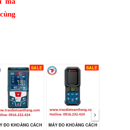
ụ mà
 cùng
SALE
SALE
Y ĐO KHOẢNG CÁCH
MÁY ĐO KHOẢNG CÁCH
MÁY ĐO KH