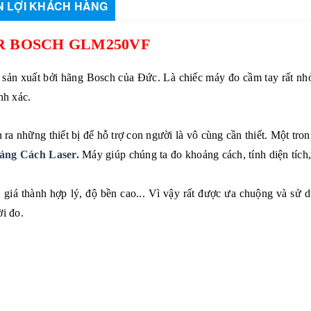
 LỢI KHÁCH HÀNG
 BOSCH GLM250VF
 sản xuất bởi hãng Bosch của Đức. Là chiếc máy đo cầm tay rất nh
nh xác.
h ra những thiết bị để hỗ trợ con người là vô cùng cần thiết. Một tr
ng Cách Laser.
Máy giúp chúng ta đo khoảng cách, tính diện tích,
, giá thành hợp lý, độ bền cao... Vì vậy rất được ưa chuộng và sử 
ời đo.