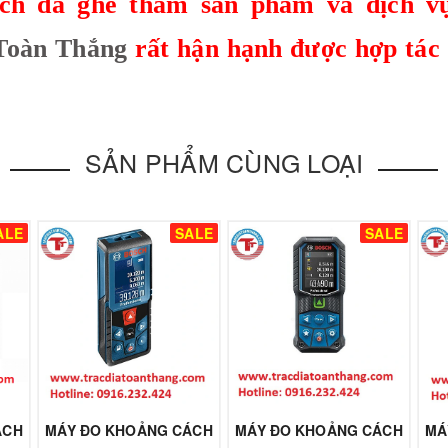
ch đã ghé thăm sản phẩm và dịch v
Toàn Thắng
rất hận hạnh được hợp tác
SẢN PHẨM CÙNG LOẠI
ALE
SALE
SALE
ÁCH
MÁY ĐO KHOẢNG CÁCH
MÁY ĐO KHOẢNG CÁCH
MÁ