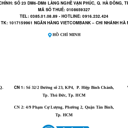
CHÍNH: SỐ 23 DM6-DM8 LÀNG NGHỀ VẠN PHÚC, Q. HÀ ĐÔNG, TP
MÃ SỐ THUẾ: 0108659327
TEL: 0385.01.08.89 - HOTLINE: 0916.232.424
 TK: 1017159961 NGÂN HÀNG VIETCOMBANK – CHI NHÁNH HÀ 
HỒ CHÍ MINH
CN 1:
Q.
Số 32/2 Đường số 23, KP4, P. Hiệp Bình Chánh,
Tp. Thủ Đức, Tp. HCM
CN 2:
4/9 Phạm Cự Lượng, Phường 2, Quận Tân Bình,
Tp. HCM