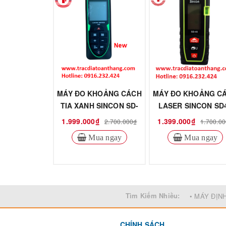
MÁY ĐO KHOẢNG CÁCH
MÁY ĐO KHOẢNG C
TIA XANH SINCON SD-
LASER SINCON SD
70G
1.999.000₫
1.399.000₫
2.700.000₫
1.700.0
Mua ngay
Mua ngay
Tìm Kiếm Nhiều:
• MÁY ĐỊN
CHÍNH SÁCH