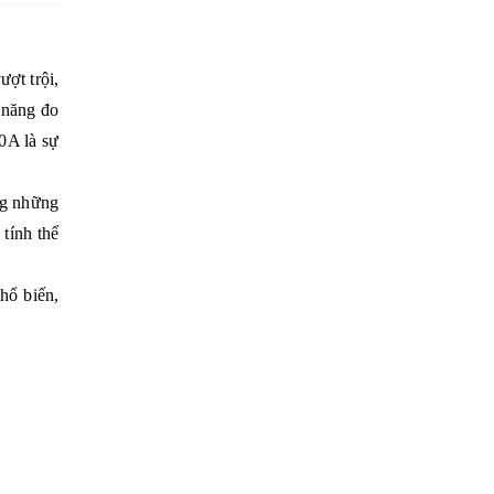
ợt trội,
 năng đo
0A là sự
ong những
 tính thể
hổ biến,