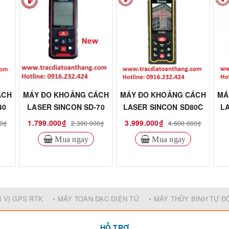
ÁCH
MÁY ĐO KHOẢNG CÁCH
MÁY ĐO KHOẢNG CÁCH
MÁ
40
LASER SINCON SD-70
LASER SINCON SD80C
L
1.799.000₫
3.999.000₫
00₫
2.300.000₫
4.600.000₫
Mua ngay
Mua ngay
H VỊ GPS RTK
• MÁY TOÀN ĐẠC ĐIỆN TỬ
• MÁY THỦY BÌNH TỰ 
HỖ TRỢ