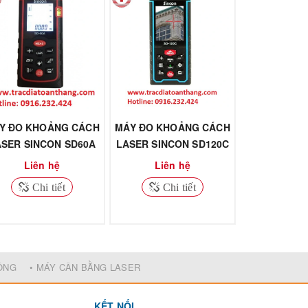
Y ĐO KHOẢNG CÁCH
MÁY ĐO KHOẢNG CÁCH
ASER SINCON SD60A
LASER SINCON SD120C
Liên hệ
Liên hệ
Chi tiết
Chi tiết
ĐỘNG
• MÁY CÂN BẰNG LASER
KẾT NỐI