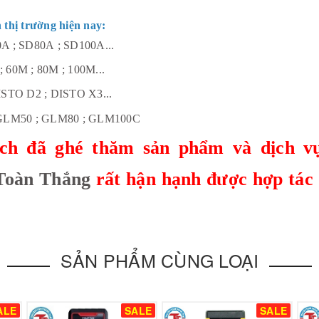
thị trường hiện nay:
0A ; SD80A ; SD100A...
 60M ; 80M ; 100M...
DISTO D2 ; DISTO X3...
 GLM50 ; GLM80 ; GLM100C
ch đã ghé thăm sản phẩm và dịch v
Toàn Thắng
rất hận hạnh được hợp tác
SẢN PHẨM CÙNG LOẠI
ALE
SALE
SALE