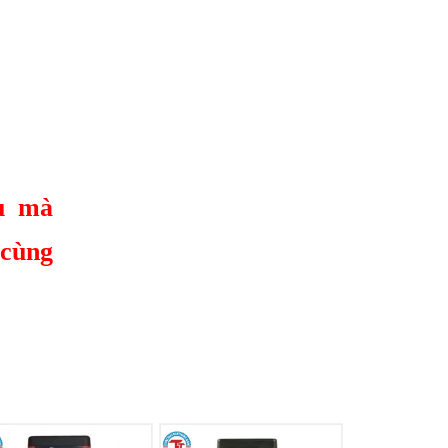
ụ mà
 cùng