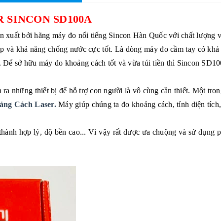
 SINCON SD100A
 xuất bởi hãng máy đo nổi tiếng Sincon Hàn Quốc với chất lượng vư
đập và khả năng chống nước cực tốt. Là dòng máy đo cầm tay có khả
. Để sở hữu máy đo khoảng cách tốt và vừa túi tiền thì Sincon SD10
h ra những thiết bị để hỗ trợ con người là vô cùng cần thiết. Một tr
ng Cách Laser.
Máy giúp chúng ta đo khoảng cách, tính diện tích,
thành hợp lý, độ bền cao... Vì vậy rất được ưa chuộng và sử dụng p