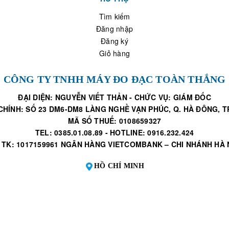
Tìm kiếm
Đăng nhập
Đăng ký
Giỏ hàng
CÔNG TY TNHH MÁY ĐO ĐẠC TOÀN THẮNG
ĐẠI DIỆN: NGUYỄN VIẾT THẢN - CHỨC VỤ: GIÁM ĐỐC
CHÍNH: SỐ 23 DM6-DM8 LÀNG NGHỀ VẠN PHÚC, Q. HÀ ĐÔNG, TP
MÃ SỐ THUẾ: 0108659327
TEL: 0385.01.08.89 - HOTLINE: 0916.232.424
 TK: 1017159961 NGÂN HÀNG VIETCOMBANK – CHI NHÁNH HÀ 
HỒ CHÍ MINH