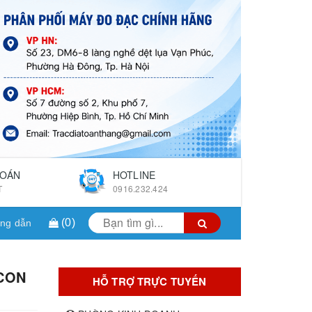
TOÁN
HOTLINE
T
0916.232.424
(
0
)
ng dẫn
CON
HỖ TRỢ TRỰC TUYẾN