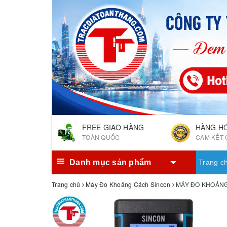
FREE GIAO HÀNG
HÀNG H
TOÀN QUỐC
CAM KẾT 
Danh mục sản phẩm
Trang c
Trang chủ
Máy Đo Khoảng Cách Sincon
MÁY ĐO KHOẢNG