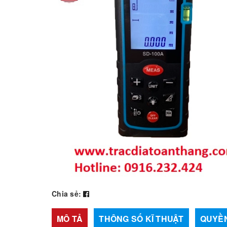
Chia sẻ:
MÔ TẢ
THÔNG SỐ KĨ THUẬT
QUYỀN