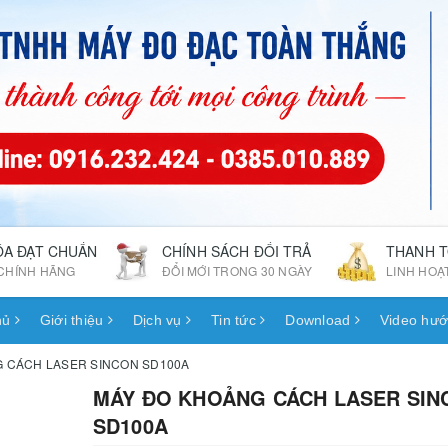
ÓA ĐẠT CHUẨN
CHÍNH SÁCH ĐỔI TRẢ
THANH 
CHÍNH HÃNG
ĐỔI MỚI TRONG 30 NGÀY
LINH HOẠ
hủ
Giới thiệu
Dịch vụ
Tin tức
Download
Video hướ
 CÁCH LASER SINCON SD100A
MÁY ĐO KHOẢNG CÁCH LASER SIN
SD100A