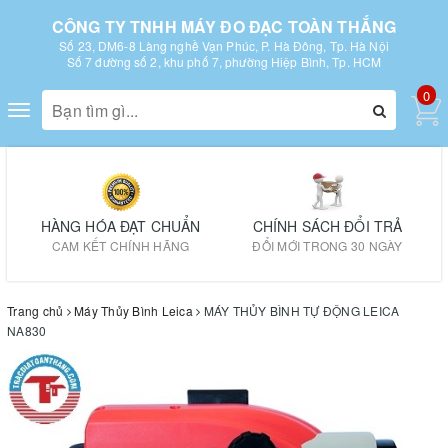
CÔNG TY TNHH MÁY ĐO ĐẠC TOÀN THẮNG
Số 23, DM6-8 Làng nghề Vạn Phúc, P. Hà Đông, Tp. Hà Nội
Số 7 đường số 2, khu phố 7, phường Hiệp Bình, Tp. HCM
0
Toggle
navigation
HÀNG HÓA ĐẠT CHUẨN
CHÍNH SÁCH ĐỔI TRẢ
CAM KẾT CHÍNH HÃNG
ĐỔI MỚI TRONG 30 NGÀY
Trang chủ
Máy Thủy Bình Leica
MÁY THỦY BÌNH TỰ ĐỘNG LEICA
NA830