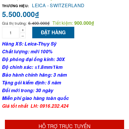
LEICA - SWITZERLAND
THƯƠNG HIỆU:
5.500.000₫
Tiết kiệm:
900.000₫
6.400.000₫
Giá thị trường:
+
ĐẶT HÀNG
–
Hãng XS: Leica-Thụy Sỹ
Chất lượng: mới 100%
Độ phóng đại ống kính: 30X
Độ chính xác: ±1.8mm/1km
Bảo hành chính hãng: 3 năm
Tặng gói kiểm định: 5 năm
Đổi mới trong: 30 ngày
Miễn phí giao hàng toàn quốc
Giá tốt nhất LH: 0916.232.424
HỖ TRỢ TRỰC TUYẾN