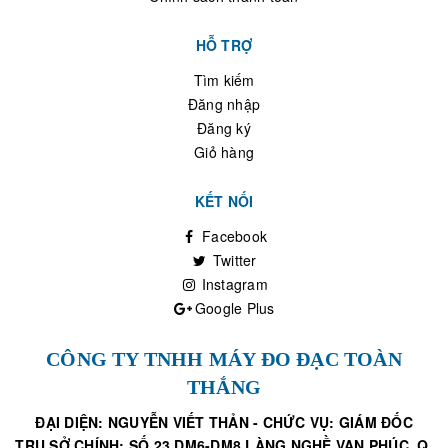
HỖ TRỢ
Tìm kiếm
Đăng nhập
Đăng ký
Giỏ hàng
KẾT NỐI
Facebook
Twitter
Instagram
Google Plus
CÔNG TY TNHH MÁY ĐO ĐẠC TOÀN
THẮNG
ĐẠI DIỆN: NGUYỄN VIẾT THẢN - CHỨC VỤ: GIÁM ĐỐC
TRỤ SỞ CHÍNH: SỐ 23 DM6-DM8 LÀNG NGHỀ VẠN PHÚC, Q.