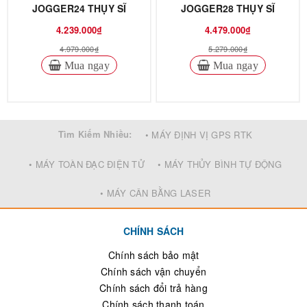
JOGGER24 THỤY SĨ
JOGGER28 THỤY SĨ
4.239.000₫
4.479.000₫
4.979.000₫
5.279.000₫
Mua ngay
Mua ngay
Tìm Kiếm Nhiều:
• MÁY ĐỊNH VỊ GPS RTK
• MÁY TOÀN ĐẠC ĐIỆN TỬ
• MÁY THỦY BÌNH TỰ ĐỘNG
• MÁY CÂN BẰNG LASER
CHÍNH SÁCH
Chính sách bảo mật
Chính sách vận chuyển
Chính sách đổi trả hàng
Chính sách thanh toán