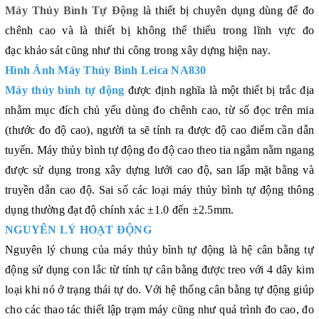
Máy Thủy Bình Tự Động
là thiết bị chuyên dụng dùng để đo
chênh cao và là thiết bị không thể thiếu trong lĩnh vực đo
đạc khảo sát cũng như thi công trong xây dựng hiện nay.
Hình Ảnh Máy Thủy Bình Leica NA830
Máy thủy bình tự động
được định nghĩa là một thiết bị trắc địa
nhằm mục đích chủ yếu dùng đo chênh cao, từ số đọc trên mia
(thước đo độ cao), người ta sẽ tính ra được độ cao điểm cần dẫn
tuyến. Máy thủy bình tự động đo độ cao theo tia ngắm nằm ngang
được sử dụng trong xây dựng lưới cao độ, san lấp mặt bằng và
truyền dẫn cao độ. Sai số các loại máy thủy bình tự động thông
dụng thường đạt độ chính xác
±
1.0 đến
±
2.5mm.
NGUYÊN LÝ HOẠT ĐỘNG
Nguyên lý chung của máy thủy bình tự động là hệ cân bằng tự
động sử dụng con lắc từ tính tự cân bằng được treo với 4 dây kim
loại khi nó ở trạng thái tự do. Với hệ thống cân bằng tự động giúp
cho các thao tác thiết lập trạm máy cũng như quá trình đo cao, đo