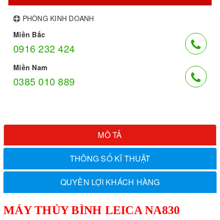
PHÒNG KINH DOANH
Miền Bắc
0916 232 424
Miền Nam
0385 010 889
MÔ TẢ
THÔNG SỐ KĨ THUẬT
QUYỀN LỢI KHÁCH HÀNG
MÁY THỦY BÌNH LEICA NA830