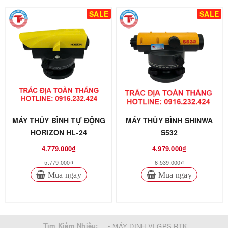
SALE
SALE
MÁY THỦY BÌNH TỰ ĐỘNG
MÁY THỦY BÌNH SHINWA
HORIZON HL-24
S532
4.779.000₫
4.979.000₫
5.779.000₫
6.539.000₫
Mua ngay
Mua ngay
Tìm Kiếm Nhiều:
• MÁY ĐỊNH VỊ GPS RTK