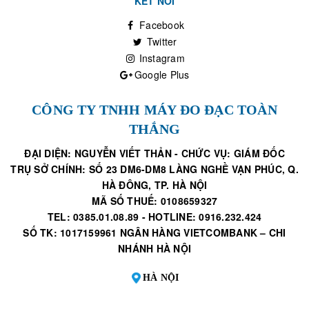
KẾT NỐI
Facebook
Twitter
Instagram
Google Plus
CÔNG TY TNHH MÁY ĐO ĐẠC TOÀN
THẮNG
ĐẠI DIỆN: NGUYỄN VIẾT THẢN - CHỨC VỤ: GIÁM ĐỐC
TRỤ SỞ CHÍNH: SỐ 23 DM6-DM8 LÀNG NGHỀ VẠN PHÚC, Q.
HÀ ĐÔNG, TP. HÀ NỘI
MÃ SỐ THUẾ: 0108659327
TEL: 0385.01.08.89 - HOTLINE: 0916.232.424
SỐ TK: 1017159961 NGÂN HÀNG VIETCOMBANK – CHI
NHÁNH HÀ NỘI
HÀ NỘI