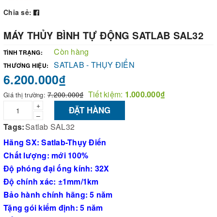
Chia sẻ:
MÁY THỦY BÌNH TỰ ĐỘNG SATLAB SAL32
Còn hàng
TÌNH TRẠNG:
SATLAB - THỤY ĐIỂN
THƯƠNG HIỆU:
6.200.000₫
Tiết kiệm:
1.000.000₫
7.200.000₫
Giá thị trường:
+
ĐẶT HÀNG
–
Tags:
Satlab SAL32
Hãng SX: Satlab-Thụy Điển
Chất lượng: mới 100%
Độ phóng đại ống kính: 32X
Độ chính xác: ±1mm/1km
Bảo hành chính hãng: 5 năm
Tặng gói kiểm định: 5 năm