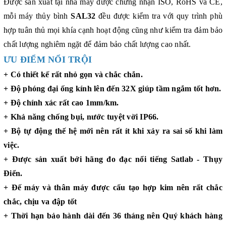
Được sản xuất tại nhà máy được chứng nhận ISO, RoHS và CE,
mỗi máy thủy bình
SAL32
đều được kiểm tra với quy trình phù
hợp tuân thủ mọi khía cạnh hoạt động cũng như kiểm tra đảm bảo
chất lượng nghiêm ngặt để đảm bảo chất lượng cao nhất.
ƯU ĐIỂM NỔI TRỘI
+ Có thiết kế rất nhỏ gọn và chắc chắn.
+ Độ phóng đại ống kính lên đến 32X giúp tầm ngắm tốt hơn.
+ Độ chính xác rất cao 1mm/km.
+ Khả năng chống bụi, nước tuyệt vời IP66.
+ Bộ tự động thế hệ mới nên rất ít khi xảy ra sai số khi làm
việc.
+ Được sản xuất bởi hãng đo đạc nổi tiếng Satlab - Thụy
Điển.
+ Đế máy và thân máy được cấu tạo hợp kim nên rất chắc
chắc, chịu va đập tốt
+ Thời hạn bảo hành dài đến 36 tháng nên Quý khách hàng