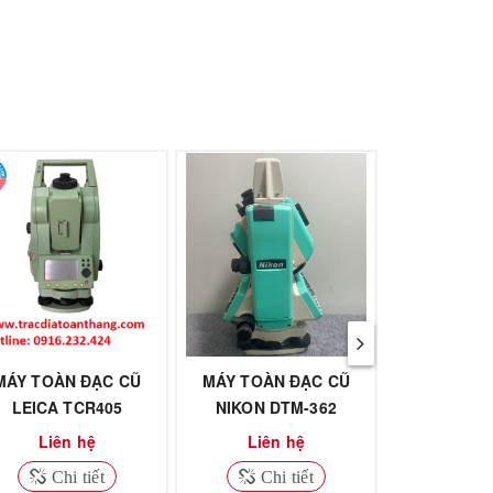
MÁY TOÀN ĐẠC CŨ
MÁY TOÀN ĐẠC CŨ
MÁY TOÀN
LEICA TCR405
NIKON DTM-362
NIKON N
Liên hệ
Liên hệ
Liên
Chi tiết
Chi tiết
Chi