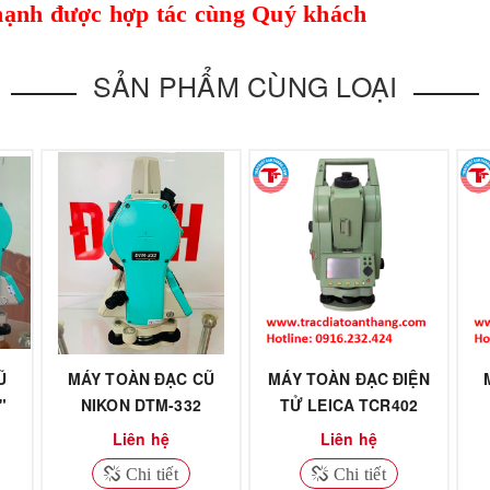
hạnh được hợp tác cùng Quý khách
SẢN PHẨM CÙNG LOẠI
Ũ
MÁY TOÀN ĐẠC CŨ
MÁY TOÀN ĐẠC ĐIỆN
"
NIKON DTM-332
TỬ LEICA TCR402
Liên hệ
Liên hệ
Chi tiết
Chi tiết