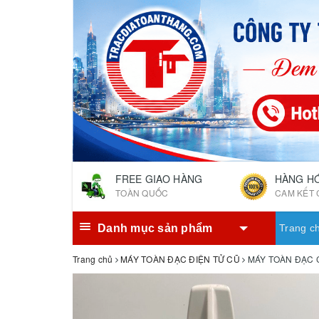
FREE GIAO HÀNG
HÀNG H
TOÀN QUỐC
CAM KẾT 
Danh mục sản phẩm
Trang c
Trang chủ
MÁY TOÀN ĐẠC ĐIỆN TỬ CŨ
MÁY TOÀN ĐẠC 