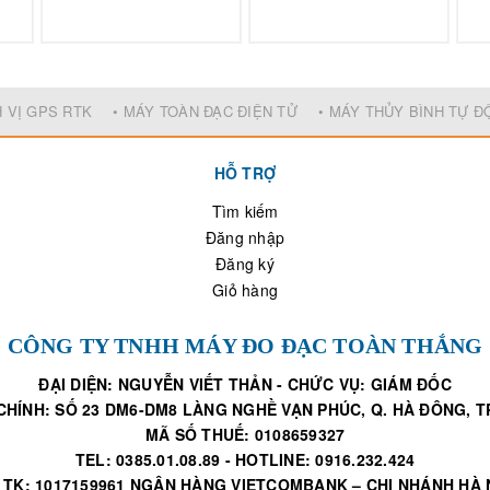
H VỊ GPS RTK
• MÁY TOÀN ĐẠC ĐIỆN TỬ
• MÁY THỦY BÌNH TỰ 
HỖ TRỢ
Tìm kiếm
Đăng nhập
Đăng ký
Giỏ hàng
CÔNG TY TNHH MÁY ĐO ĐẠC TOÀN THẮNG
ĐẠI DIỆN: NGUYỄN VIẾT THẢN - CHỨC VỤ: GIÁM ĐỐC
CHÍNH: SỐ 23 DM6-DM8 LÀNG NGHỀ VẠN PHÚC, Q. HÀ ĐÔNG, TP
MÃ SỐ THUẾ: 0108659327
TEL: 0385.01.08.89 - HOTLINE: 0916.232.424
 TK: 1017159961 NGÂN HÀNG VIETCOMBANK – CHI NHÁNH HÀ 