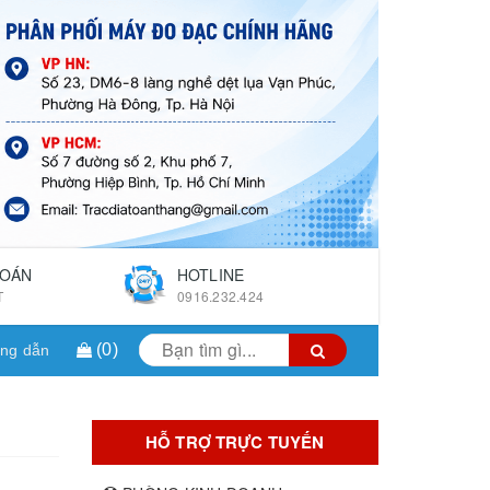
TOÁN
HOTLINE
T
0916.232.424
(
0
)
ng dẫn
HỖ TRỢ TRỰC TUYẾN