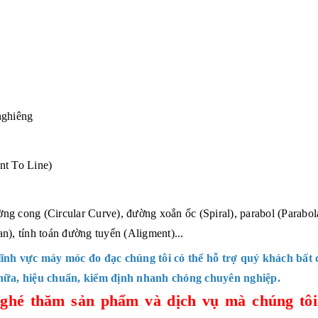
 nghiêng
nt To Line)
g cong (Circular Curve), đường xoắn ốc (Spiral), parabol (Parabol
n), tính toán đường tuyến (Aligment)...
ĩnh vực máy móc đo đạc chúng tôi có thể hỗ trợ quý khách bất
hữa, hiệu chuẩn, kiểm định nhanh chóng chuyên nghiệp.
ghé thăm sản phẩm và dịch vụ mà chúng tôi