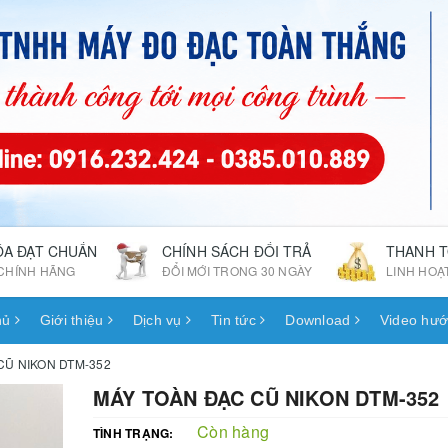
ÓA ĐẠT CHUẨN
CHÍNH SÁCH ĐỔI TRẢ
THANH 
CHÍNH HÃNG
ĐỔI MỚI TRONG 30 NGÀY
LINH HOẠ
hủ
Giới thiệu
Dịch vụ
Tin tức
Download
Video hướ
CŨ NIKON DTM-352
MÁY TOÀN ĐẠC CŨ NIKON DTM-352
Còn hàng
TÌNH TRẠNG: