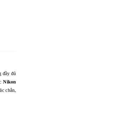
g đầy đủ
ạc
Nikon
ăc chắn,