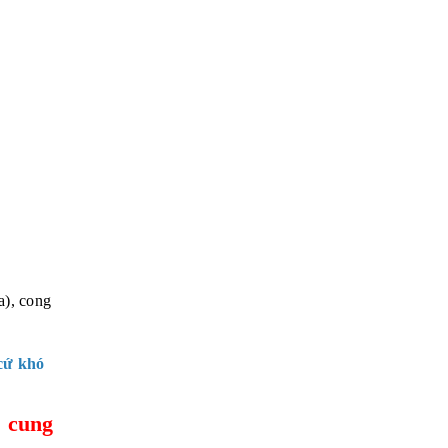
a), cong
 cứ khó
 cung