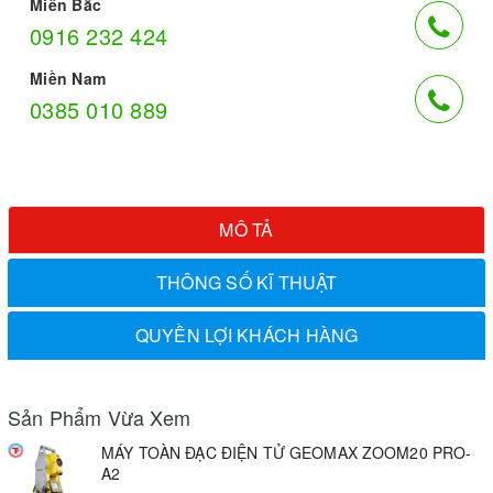
Miền Bắc
0916 232 424
Miền Nam
0385 010 889
MÔ TẢ
THÔNG SỐ KĨ THUẬT
QUYỀN LỢI KHÁCH HÀNG
Sản Phẩm Vừa Xem
MÁY TOÀN ĐẠC ĐIỆN TỬ GEOMAX ZOOM20 PRO-
A2