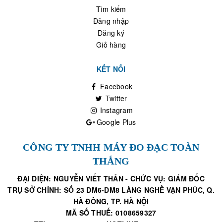
Tìm kiếm
Đăng nhập
Đăng ký
Giỏ hàng
KẾT NỐI
Facebook
Twitter
Instagram
Google Plus
CÔNG TY TNHH MÁY ĐO ĐẠC TOÀN
THẮNG
ĐẠI DIỆN: NGUYỄN VIẾT THẢN - CHỨC VỤ: GIÁM ĐỐC
TRỤ SỞ CHÍNH: SỐ 23 DM6-DM8 LÀNG NGHỀ VẠN PHÚC, Q.
HÀ ĐÔNG, TP. HÀ NỘI
MÃ SỐ THUẾ: 0108659327