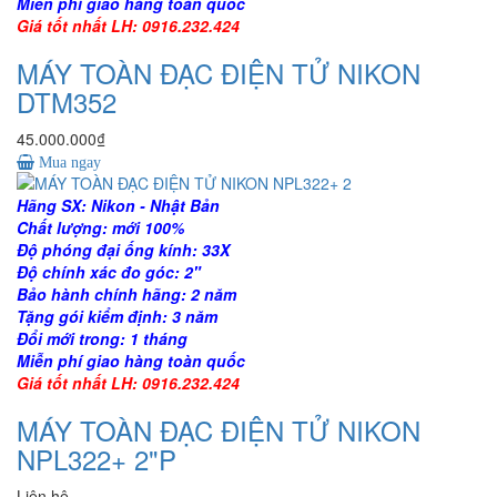
Miễn phí giao hàng toàn quốc
Giá tốt nhất LH: 0916.232.424
MÁY TOÀN ĐẠC ĐIỆN TỬ NIKON
DTM352
45.000.000₫
Mua ngay
Hãng SX: Nikon - Nhật Bản
Chất lượng: mới 100%
Độ phóng đại ống kính: 33X
Độ chính xác đo góc: 2"
Bảo hành chính hãng: 2 năm
Tặng gói kiểm định: 3 năm
Đổi mới trong: 1 tháng
Miễn phí giao hàng toàn quốc
Giá tốt nhất LH: 0916.232.424
MÁY TOÀN ĐẠC ĐIỆN TỬ NIKON
NPL322+ 2"P
Liên hệ