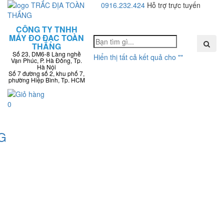
0916.232.424
Hỗ trợ trực tuyến
Toggle
CÔNG TY TNHH
navigati
MÁY ĐO ĐẠC TOÀN
THẮNG
Số 23, DM6-8 Làng nghề
Hiển thị tất cả kết quả cho "
"
Vạn Phúc, P. Hà Đông, Tp.
Hà Nội
Số 7 đường số 2, khu phố 7,
phường Hiệp Bình, Tp. HCM
0
G