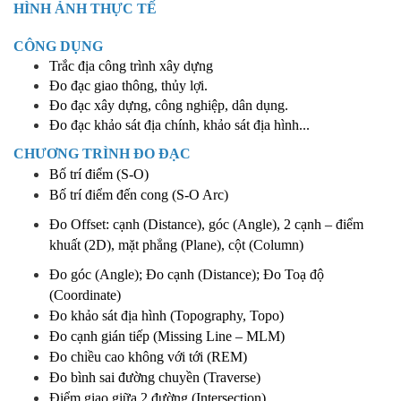
HÌNH ẢNH THỰC TẾ
CÔNG DỤNG
Trắc địa công trình xây dựng
Đo đạc giao thông, thủy lợi.
Đo đạc xây dựng, công nghiệp, dân dụng.
Đo đạc khảo sát địa chính, khảo sát địa hình...
CHƯƠNG TRÌNH ĐO ĐẠC
Bố trí điểm (S-O)
Bố trí điểm đến cong (S-O Arc)
Đo Offset: cạnh (Distance), góc (Angle), 2 cạnh – điểm
khuất (2D), mặt phẳng (Plane), cột (Column)
Đo góc (Angle); Đo cạnh (Distance); Đo Toạ độ
(Coordinate)
Đo khảo sát địa hình (Topography, Topo)
Đo cạnh gián tiếp (Missing Line – MLM)
Đo chiều cao không với tới (REM)
Đo bình sai đường chuyền (Traverse)
Điểm giao giữa 2 đường (Intersection)