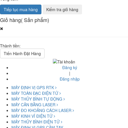
Tiếp tục mua hàng
Kiểm tra giỏ hàng
Giỏ hàng
(
Sản phẩm)
Thành tiền:
Tiến Hành Đặt Hàng
Đăng ký
|
Đăng nhập
MÁY ĐỊNH VỊ GPS RTK
MÁY TOÀN ĐẠC ĐIỆN TỬ
MÁY THỦY BÌNH TỰ ĐỘNG
MÁY CÂN BẰNG LASER
MÁY ĐO KHOẢNG CÁCH LASER
MÁY KINH VĨ ĐIỆN TỬ
MÁY THỦY BÌNH ĐIỆN TỬ
MÁY ĐỊNH VỊ GPS CẦM TAY