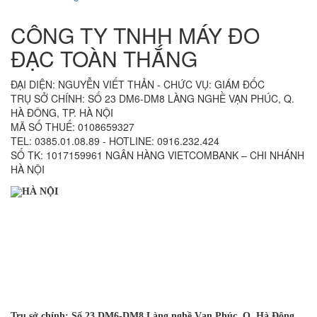
CÔNG TY TNHH MÁY ĐO
ĐẠC TOÀN THẮNG
ĐẠI DIỆN: NGUYỄN VIẾT THẢN - CHỨC VỤ: GIÁM ĐỐC
TRỤ SỞ CHÍNH: SỐ 23 DM6-DM8 LÀNG NGHỀ VẠN PHÚC, Q.
HÀ ĐÔNG, TP. HÀ NỘI
MÃ SỐ THUẾ: 0108659327
TEL: 0385.01.08.89 - HOTLINE: 0916.232.424
SỐ TK: 1017159961 NGÂN HÀNG VIETCOMBANK – CHI NHÁNH
HÀ NỘI
HÀ NỘI
Trụ sở chính: Số 23 DM6-DM8 Làng nghề Vạn Phúc, Q. Hà Đông,