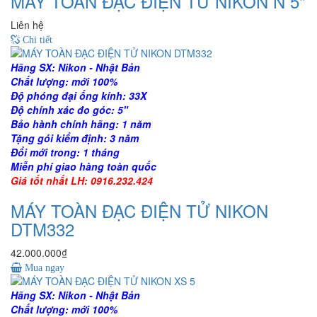
MÁY TOÀN ĐẠC ĐIỆN TỬ NIKON N 5"
Liên hệ
Chi tiết
Hãng SX: Nikon - Nhật Bản
Chất lượng: mới 100%
Độ phóng đại ống kính: 33X
Độ chính xác đo góc: 5"
Bảo hành chính hãng: 1 năm
Tặng gói kiểm định: 3 năm
Đổi mới trong: 1 tháng
Miễn phí giao hàng toàn quốc
Giá tốt nhất LH: 0916.232.424
MÁY TOÀN ĐẠC ĐIỆN TỬ NIKON
DTM332
42.000.000₫
Mua ngay
Hãng SX: Nikon - Nhật Bản
Chất lượng: mới 100%