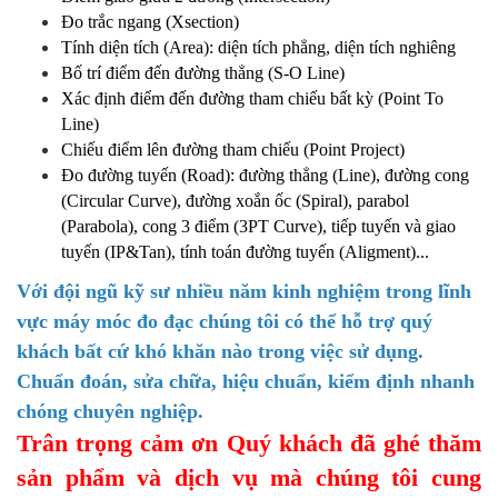
Đo trắc ngang (Xsection)
Tính diện tích (Area): diện tích phẳng, diện tích nghiêng
Bố trí điểm đến đường thẳng (S-O Line)
Xác định điểm đến đường tham chiếu bất kỳ (Point To
Line)
Chiếu điểm lên đường tham chiếu (Point Project)
Đo đường tuyến (Road): đường thẳng (Line), đường cong
(Circular Curve), đường xoắn ốc (Spiral), parabol
(Parabola), cong 3 điểm (3PT Curve), tiếp tuyến và giao
tuyến (IP&Tan), tính toán đường tuyến (Aligment)...
Với đội ngũ kỹ sư nhiều năm kinh nghiệm trong lĩnh
vực máy móc đo đạc chúng tôi có thể hỗ trợ quý
khách bất cứ khó khăn nào trong việc sử dụng.
Chuẩn đoán, sửa chữa, hiệu chuẩn, kiểm định nhanh
chóng chuyên nghiệp.
Trân trọng cảm ơn Quý khách đã ghé thăm
sản phẩm và dịch vụ mà chúng tôi cung