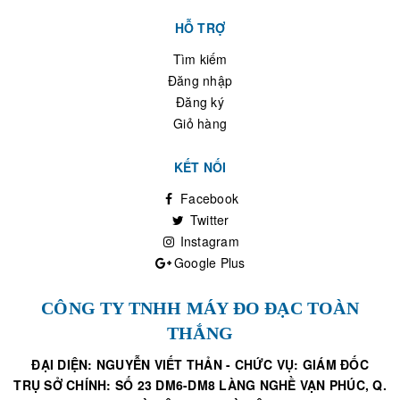
HỖ TRỢ
Tìm kiếm
Đăng nhập
Đăng ký
Giỏ hàng
KẾT NỐI
Facebook
Twitter
Instagram
Google Plus
CÔNG TY TNHH MÁY ĐO ĐẠC TOÀN
THẮNG
ĐẠI DIỆN: NGUYỄN VIẾT THẢN - CHỨC VỤ: GIÁM ĐỐC
TRỤ SỞ CHÍNH: SỐ 23 DM6-DM8 LÀNG NGHỀ VẠN PHÚC, Q.