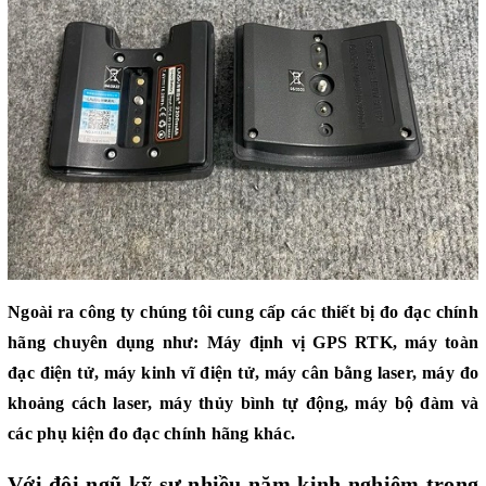
Ngoài ra công ty chúng tôi cung cấp các thiết bị đo đạc chính
hãng chuyên dụng như:
Máy định vị GPS RTK
,
máy toàn
đạc điện tử
,
máy kinh vĩ điện tử
,
máy cân bằng laser
,
máy đo
khoảng cách laser
,
máy thủy bình tự động
,
máy bộ đàm
và
các
phụ kiện đo đạc
chính hãng khác.
Với đội ngũ kỹ sư nhiều năm kinh nghiệm trong