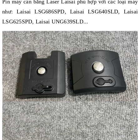
Pin máy cân bằng Laser Laisai phù hợp với các loại máy
như:
Laisai LSG686SPD
,
Laisai LSG640SLD
,
Laisai
LSG625SPD
,
Laisai UNG639SLD
...