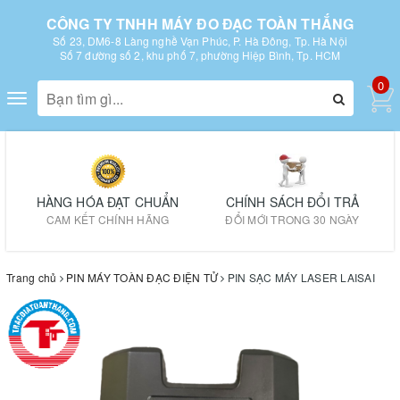
CÔNG TY TNHH MÁY ĐO ĐẠC TOÀN THẮNG
Số 23, DM6-8 Làng nghề Vạn Phúc, P. Hà Đông, Tp. Hà Nội
Số 7 đường số 2, khu phố 7, phường Hiệp Bình, Tp. HCM
0
Toggle
navigation
HÀNG HÓA ĐẠT CHUẨN
CHÍNH SÁCH ĐỔI TRẢ
CAM KẾT CHÍNH HÃNG
ĐỔI MỚI TRONG 30 NGÀY
Trang chủ
PIN MÁY TOÀN ĐẠC ĐIỆN TỬ
PIN SẠC MÁY LASER LAISAI