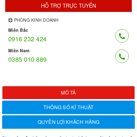
HỖ TRỢ TRỰC TUYẾN
PHÒNG KINH DOANH
Miền Bắc
0916 232 424
Miền Nam
0385 010 889
MÔ TẢ
THÔNG SỐ KĨ THUẬT
QUYỀN LỢI KHÁCH HÀNG