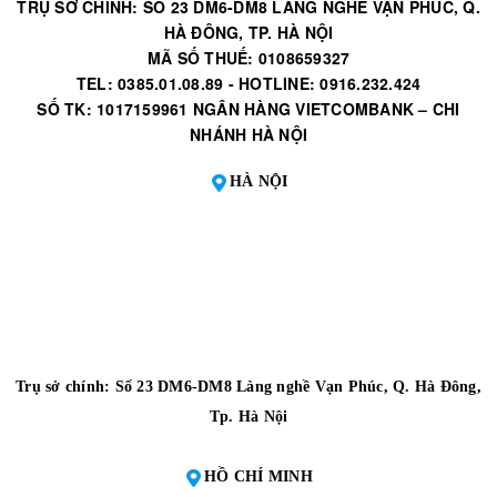
TRỤ SỞ CHÍNH: SỐ 23 DM6-DM8 LÀNG NGHỀ VẠN PHÚC, Q.
HÀ ĐÔNG, TP. HÀ NỘI
MÃ SỐ THUẾ: 0108659327
TEL: 0385.01.08.89 - HOTLINE: 0916.232.424
SỐ TK: 1017159961 NGÂN HÀNG VIETCOMBANK – CHI
NHÁNH HÀ NỘI
HÀ NỘI
Trụ sở chính: Số 23 DM6-DM8 Làng nghề Vạn Phúc, Q. Hà Đông,
Tp. Hà Nội
HỒ CHÍ MINH