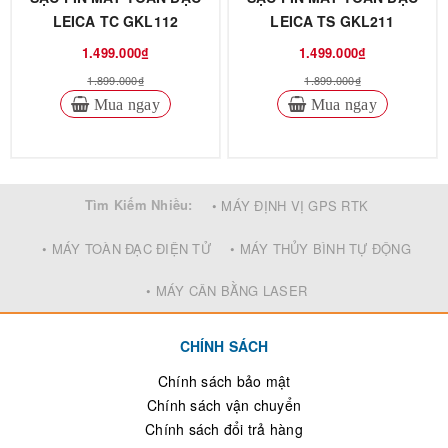
LEICA TC GKL112
LEICA TS GKL211
1.499.000₫
1.499.000₫
1.899.000₫
1.899.000₫
Mua ngay
Mua ngay
Tìm Kiếm Nhiều:
• MÁY ĐỊNH VỊ GPS RTK
• MÁY TOÀN ĐẠC ĐIỆN TỬ
• MÁY THỦY BÌNH TỰ ĐỘNG
• MÁY CÂN BẰNG LASER
CHÍNH SÁCH
Chính sách bảo mật
Chính sách vận chuyển
Chính sách đổi trả hàng