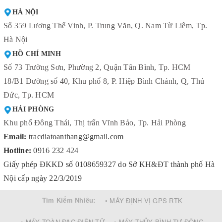
HÀ NỘI
Số 359 Lương Thế Vinh, P. Trung Văn, Q. Nam Từ Liêm, Tp.
Hà Nội
HỒ CHÍ MINH
Số 73 Trường Sơn, Phường 2, Quận Tân Bình, Tp. HCM
18/B1 Đường số 40, Khu phố 8, P. Hiệp Bình Chánh, Q, Thủ
Đức, Tp. HCM
HẢI PHÒNG
Khu phố Đông Thái, Thị trấn Vĩnh Bảo, Tp. Hải Phòng
Email:
tracdiatoanthang@gmail.com
Hotline:
0916 232 424
Giấy phép ĐKKD số 0108659327 do Sở KH&ĐT thành phố Hà
Nội cấp ngày 22/3/2019
Tìm Kiếm Nhiều:
• MÁY ĐỊNH VỊ GPS RTK
• MÁY TOÀN ĐẠC ĐIỆN TỬ
• MÁY THỦY BÌNH TỰ ĐỘNG