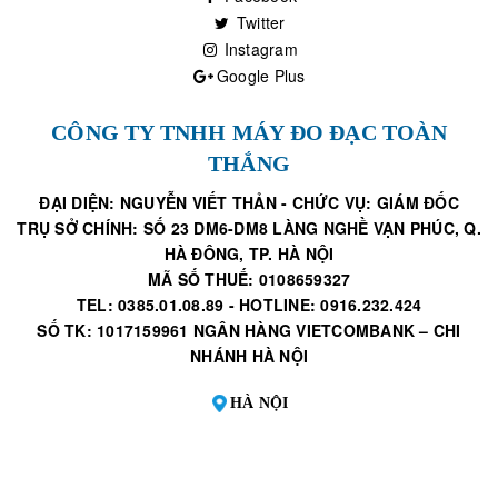
Twitter
Instagram
Google Plus
CÔNG TY TNHH MÁY ĐO ĐẠC TOÀN
THẮNG
ĐẠI DIỆN: NGUYỄN VIẾT THẢN - CHỨC VỤ: GIÁM ĐỐC
TRỤ SỞ CHÍNH: SỐ 23 DM6-DM8 LÀNG NGHỀ VẠN PHÚC, Q.
HÀ ĐÔNG, TP. HÀ NỘI
MÃ SỐ THUẾ: 0108659327
TEL: 0385.01.08.89 - HOTLINE: 0916.232.424
SỐ TK: 1017159961 NGÂN HÀNG VIETCOMBANK – CHI
NHÁNH HÀ NỘI
HÀ NỘI