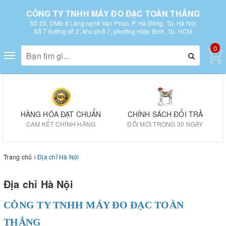
CÔNG TY TNHH MÁY ĐO ĐẠC TOÀN THẮNG
Số 23, DM6-8 Làng nghề Vạn Phúc, P. Hà Đông, Tp. Hà Nội
Số 7 đường số 2, khu phố 7, phường Hiệp Bình, Tp. HCM
0
Toggle
navigation
HÀNG HÓA ĐẠT CHUẨN
CHÍNH SÁCH ĐỔI TRẢ
CAM KẾT CHÍNH HÃNG
ĐỔI MỚI TRONG 30 NGÀY
Trang chủ
Địa chỉ Hà Nội
Địa chỉ Hà Nội
CÔNG TY TNHH MÁY ĐO ĐẠC TOÀN
THẮNG