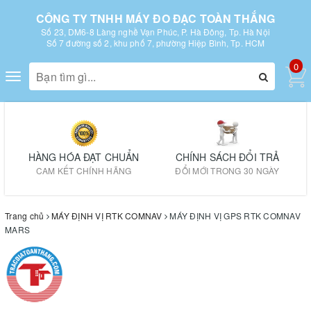
CÔNG TY TNHH MÁY ĐO ĐẠC TOÀN THẮNG
Số 23, DM6-8 Làng nghề Vạn Phúc, P. Hà Đông, Tp. Hà Nội
Số 7 đường số 2, khu phố 7, phường Hiệp Bình, Tp. HCM
0
Toggle
navigation
HÀNG HÓA ĐẠT CHUẨN
CHÍNH SÁCH ĐỔI TRẢ
CAM KẾT CHÍNH HÃNG
ĐỔI MỚI TRONG 30 NGÀY
Trang chủ
MÁY ĐỊNH VỊ RTK COMNAV
MÁY ĐỊNH VỊ GPS RTK COMNAV
MARS