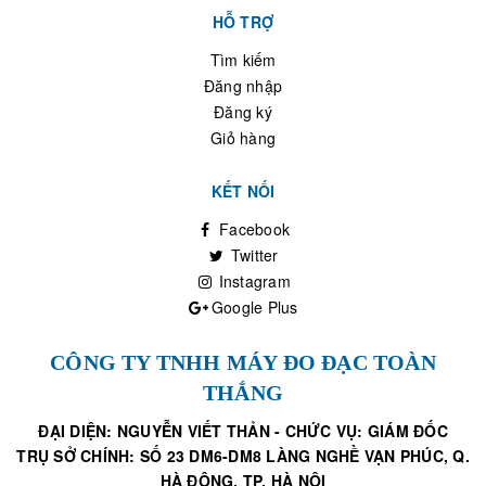
HỖ TRỢ
Tìm kiếm
Đăng nhập
Đăng ký
Giỏ hàng
KẾT NỐI
Facebook
Twitter
Instagram
Google Plus
CÔNG TY TNHH MÁY ĐO ĐẠC TOÀN
THẮNG
ĐẠI DIỆN: NGUYỄN VIẾT THẢN - CHỨC VỤ: GIÁM ĐỐC
TRỤ SỞ CHÍNH: SỐ 23 DM6-DM8 LÀNG NGHỀ VẠN PHÚC, Q.
HÀ ĐÔNG, TP. HÀ NỘI