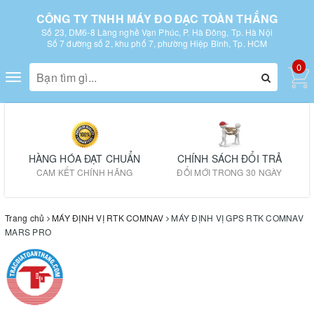
CÔNG TY TNHH MÁY ĐO ĐẠC TOÀN THẮNG
Số 23, DM6-8 Làng nghề Vạn Phúc, P. Hà Đông, Tp. Hà Nội
Số 7 đường số 2, khu phố 7, phường Hiệp Bình, Tp. HCM
0
Toggle
navigation
HÀNG HÓA ĐẠT CHUẨN
CHÍNH SÁCH ĐỔI TRẢ
CAM KẾT CHÍNH HÃNG
ĐỔI MỚI TRONG 30 NGÀY
Trang chủ
MÁY ĐỊNH VỊ RTK COMNAV
MÁY ĐỊNH VỊ GPS RTK COMNAV
MARS PRO