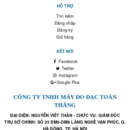
HỖ TRỢ
Tìm kiếm
Đăng nhập
Đăng ký
Giỏ hàng
KẾT NỐI
Facebook
Twitter
Instagram
Google Plus
CÔNG TY TNHH MÁY ĐO ĐẠC TOÀN
THẮNG
ĐẠI DIỆN: NGUYỄN VIẾT THẢN - CHỨC VỤ: GIÁM ĐỐC
TRỤ SỞ CHÍNH: SỐ 23 DM6-DM8 LÀNG NGHỀ VẠN PHÚC, Q.
HÀ ĐÔNG, TP. HÀ NỘI