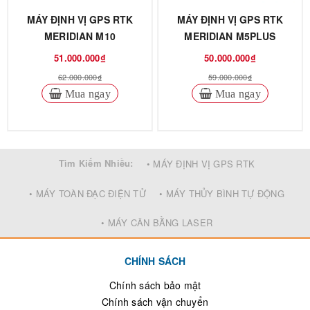
MÁY ĐỊNH VỊ GPS RTK
MÁY ĐỊNH VỊ GPS RTK
MERIDIAN M10
MERIDIAN M5PLUS
51.000.000₫
50.000.000₫
62.000.000₫
59.000.000₫
Mua ngay
Mua ngay
Tìm Kiếm Nhiều:
• MÁY ĐỊNH VỊ GPS RTK
• MÁY TOÀN ĐẠC ĐIỆN TỬ
• MÁY THỦY BÌNH TỰ ĐỘNG
• MÁY CÂN BẰNG LASER
CHÍNH SÁCH
Chính sách bảo mật
Chính sách vận chuyển