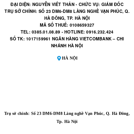
ĐẠI DIỆN: NGUYỄN VIẾT THẢN - CHỨC VỤ: GIÁM ĐỐC
TRỤ SỞ CHÍNH: SỐ 23 DM6-DM8 LÀNG NGHỀ VẠN PHÚC, Q.
HÀ ĐÔNG, TP. HÀ NỘI
MÃ SỐ THUẾ: 0108659327
TEL: 0385.01.08.89 - HOTLINE: 0916.232.424
SỐ TK: 1017159961 NGÂN HÀNG VIETCOMBANK – CHI
NHÁNH HÀ NỘI
HÀ NỘI
Trụ sở chính: Số 23 DM6-DM8 Làng nghề Vạn Phúc, Q. Hà Đông,
Tp. Hà Nội