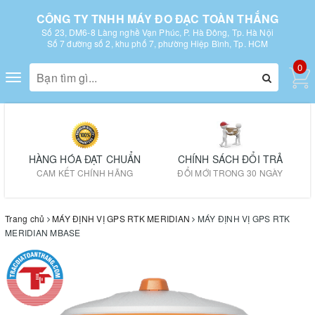
CÔNG TY TNHH MÁY ĐO ĐẠC TOÀN THẮNG
Số 23, DM6-8 Làng nghề Vạn Phúc, P. Hà Đông, Tp. Hà Nội
Số 7 đường số 2, khu phố 7, phường Hiệp Bình, Tp. HCM
0
Toggle
navigation
HÀNG HÓA ĐẠT CHUẨN
CHÍNH SÁCH ĐỔI TRẢ
CAM KẾT CHÍNH HÃNG
ĐỔI MỚI TRONG 30 NGÀY
Trang chủ
MÁY ĐỊNH VỊ GPS RTK MERIDIAN
MÁY ĐỊNH VỊ GPS RTK
MERIDIAN MBASE