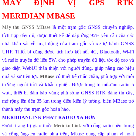
MÁY ĐỊNH VỊ GPS RTK
MERIDIAN MBASE
Máy thu GNSS MBase
là một trạm gốc GNSS chuyên nghiệp,
tích hợp đầy đủ, được thiết kế để đáp ứng 95% yêu cầu của các
nhà khảo sát về hoạt động của trạm gốc và xe tự hành GNSS
UHF. Thiết bị cũng được tích hợp kết nối 4G, Bluetooth, Wi-Fi
và radio truyền dữ liệu 5W, cho phép truyền dữ liệu tốc độ cao và
giao diện WebUI thân thiện với người dùng, giúp nâng cao hiệu
quả và sự tiện lợi.
MBase
có thiết kế chắc chắn, phù hợp với môi
trường ngoài trời và khắc nghiệt. Được trang bị mô-đun radio 5
watt, thiết bị đảm bảo vùng phủ sóng GNSS RTK đáng tin cậy,
mở rộng lên đến 35 km trong điều kiện lý tưởng, biến MBase trở
thành máy thu trạm gốc hoàn hảo.
MERIDIANLINK PHÁT RADIO XA HƠN
Được trang bị giao thức
MeridianLink
với cổng radio bên trong
và cổng ăng-ten radio phía trên, Mbase cung cấp phạm vi hoạt