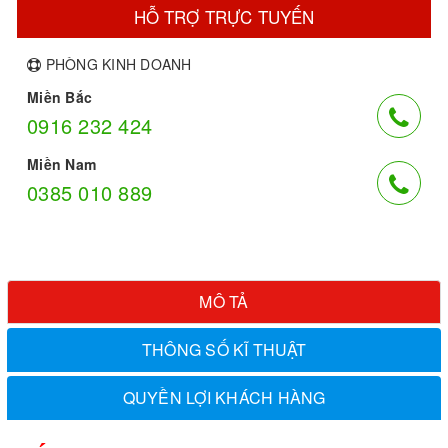
HỖ TRỢ TRỰC TUYẾN
PHÒNG KINH DOANH
Miền Bắc
0916 232 424
Miền Nam
0385 010 889
MÔ TẢ
THÔNG SỐ KĨ THUẬT
QUYỀN LỢI KHÁCH HÀNG