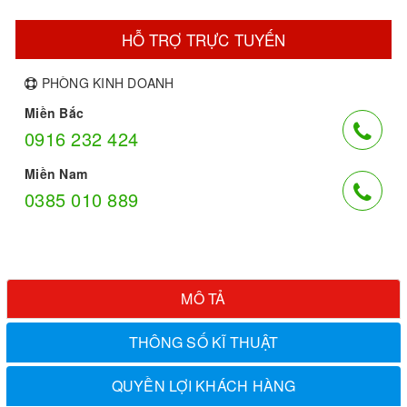
HỖ TRỢ TRỰC TUYẾN
PHÒNG KINH DOANH
Miền Bắc
0916 232 424
Miền Nam
0385 010 889
MÔ TẢ
THÔNG SỐ KĨ THUẬT
QUYỀN LỢI KHÁCH HÀNG