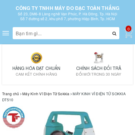
CÔNG TY TNHH MÁY ĐO ĐẠC TOÀN THẮNG
Số 23, DM6-8 Làng nghề Vạn Phúc, P. Hà Đông, Tp. Hà Nội
Số 7 đường số 2, khu phố 7, phường Hiệp Bình, Tp. HCM
0
Toggle
navigation
HÀNG HÓA ĐẠT CHUẨN
CHÍNH SÁCH ĐỔI TRẢ
CAM KẾT CHÍNH HÃNG
ĐỔI MỚI TRONG 30 NGÀY
Trang chủ
Máy Kinh Vĩ Điện Tử Sokkia
MÁY KINH VĨ ĐIỆN TỬ SOKKIA
DT510