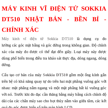
MÁY KINH VĨ ĐIỆN TỬ SOKKIA
DT510 NHẬT BẢN - BỀN BỈ -
CHÍNH XÁC
Máy kinh vĩ điện tử Sokkia DT510
là dụng cụ đo
lường các góc mặt bằng và góc đứng trong không gian. Độ chính
xác của máy đo được có thể đạt đến giây. Loại máy này được
dùng phổ biến trong điều tra khảo sát thực địa, dóng ngang, dóng
đứng.
Cấu tạo cơ bản của máy
Sokkia DT510
gồm một ống kính gắn
trên bệ có khả năng quay tự do trên hai mặt phẳng vuông góc với
nhau: mặt phẳng nằm ngang và một mặt phẳng bất kì vuông góc
với nó. Trước khi đo đạc cần thăng bằng máy bằng cách chỉnh độ
dài của các chân máy sao cho bọt thủy nằm vào giữa tâm, các kết
quả đo góc được hiển số trên màn hình LCD.