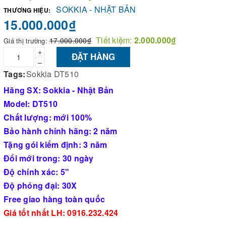
SOKKIA - NHẬT BẢN
THƯƠNG HIỆU:
15.000.000₫
Tiết kiệm:
2.000.000₫
17.000.000₫
Giá thị trường:
+
ĐẶT HÀNG
–
Tags:
Sokkia DT510
Hãng SX: Sokkia - Nhật Bản
Model: DT510
Chất lượng: mới 100%
Bảo hành chính hãng: 2 năm
Tặng gói kiểm định: 3 năm
Đổi mới trong: 30 ngày
Độ chính xác: 5"
Độ phóng đại: 30X
Free giao hàng toàn quốc
Giá tốt nhất LH: 0916.232.424