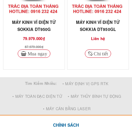
MÁY KINH VĨ ĐIỆN TỬ
MÁY KINH VĨ ĐIỆN TỬ
SOKKIA DT950G
SOKKIA DT950GL
79.979.000₫
Liên hệ
87.979.000₫
Mua ngay
Chi tiết
Tìm Kiếm Nhiều:
• MÁY ĐỊNH VỊ GPS RTK
• MÁY TOÀN ĐẠC ĐIỆN TỬ
• MÁY THỦY BÌNH TỰ ĐỘNG
• MÁY CÂN BẰNG LASER
CHÍNH SÁCH