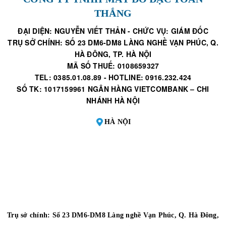
THẮNG
ĐẠI DIỆN: NGUYỄN VIẾT THẢN - CHỨC VỤ: GIÁM ĐỐC
TRỤ SỞ CHÍNH: SỐ 23 DM6-DM8 LÀNG NGHỀ VẠN PHÚC, Q.
HÀ ĐÔNG, TP. HÀ NỘI
MÃ SỐ THUẾ: 0108659327
TEL: 0385.01.08.89 - HOTLINE: 0916.232.424
SỐ TK: 1017159961 NGÂN HÀNG VIETCOMBANK – CHI
NHÁNH HÀ NỘI
HÀ NỘI
Trụ sở chính: Số 23 DM6-DM8 Làng nghề Vạn Phúc, Q. Hà Đông,