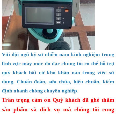
Với đội ngũ kỹ sư nhiều năm kinh nghiệm trong
lĩnh vực máy móc đo đạc chúng tôi có thể hỗ trợ
quý khách bất cứ khó khăn nào trong việc sử
dụng. Chuẩn đoán, sửa chữa, hiệu chuẩn, kiểm
định nhanh chóng chuyên nghiệp.
Trân trọng cảm ơn Quý khách đã ghé thăm
sản phẩm và dịch vụ mà chúng tôi cung