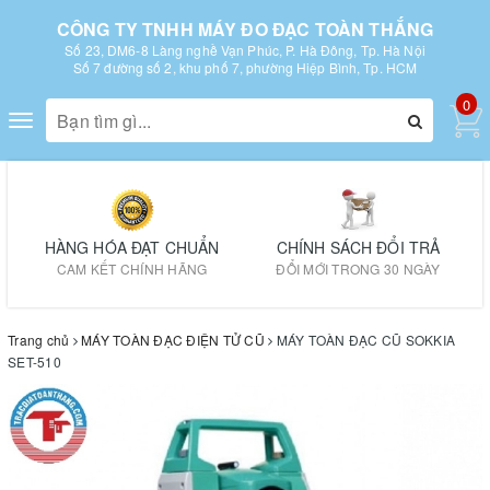
CÔNG TY TNHH MÁY ĐO ĐẠC TOÀN THẮNG
Số 23, DM6-8 Làng nghề Vạn Phúc, P. Hà Đông, Tp. Hà Nội
Số 7 đường số 2, khu phố 7, phường Hiệp Bình, Tp. HCM
0
Toggle
navigation
HÀNG HÓA ĐẠT CHUẨN
CHÍNH SÁCH ĐỔI TRẢ
CAM KẾT CHÍNH HÃNG
ĐỔI MỚI TRONG 30 NGÀY
Trang chủ
MÁY TOÀN ĐẠC ĐIỆN TỬ CŨ
MÁY TOÀN ĐẠC CŨ SOKKIA
SET-510