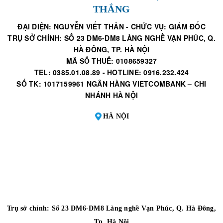
THẮNG
ĐẠI DIỆN: NGUYỄN VIẾT THẢN - CHỨC VỤ: GIÁM ĐỐC
TRỤ SỞ CHÍNH: SỐ 23 DM6-DM8 LÀNG NGHỀ VẠN PHÚC, Q.
HÀ ĐÔNG, TP. HÀ NỘI
MÃ SỐ THUẾ: 0108659327
TEL: 0385.01.08.89 - HOTLINE: 0916.232.424
SỐ TK: 1017159961 NGÂN HÀNG VIETCOMBANK – CHI
NHÁNH HÀ NỘI
HÀ NỘI
Trụ sở chính: Số 23 DM6-DM8 Làng nghề Vạn Phúc, Q. Hà Đông,
Tp. Hà Nội