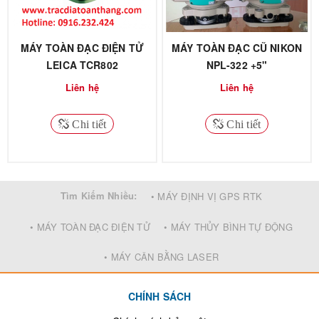
MÁY TOÀN ĐẠC ĐIỆN TỬ
MÁY TOÀN ĐẠC CŨ NIKON
LEICA TCR802
NPL-322 +5"
Liên hệ
Liên hệ
Chi tiết
Chi tiết
Tìm Kiếm Nhiều:
• MÁY ĐỊNH VỊ GPS RTK
• MÁY TOÀN ĐẠC ĐIỆN TỬ
• MÁY THỦY BÌNH TỰ ĐỘNG
• MÁY CÂN BẰNG LASER
CHÍNH SÁCH