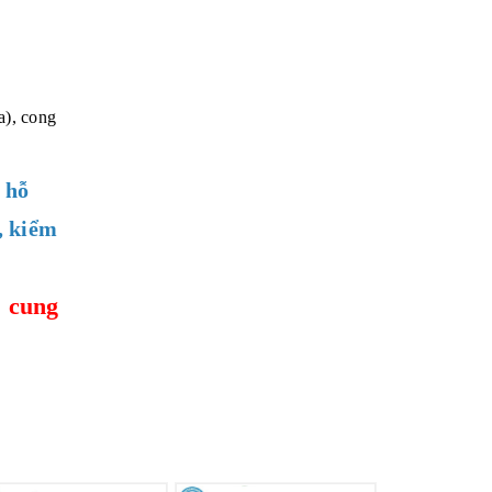
a), cong
 hỗ
, kiểm
 cung