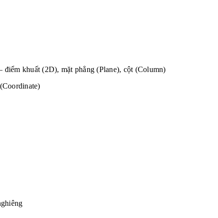
 – điểm khuất (2D), mặt phẳng (Plane), cột (Column)
(Coordinate)
 nghiêng