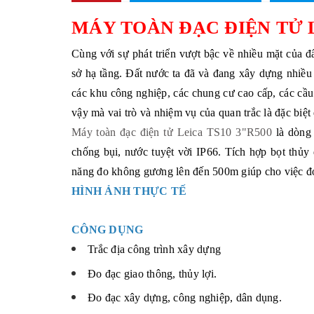
MÁY TOÀN ĐẠC ĐIỆN TỬ L
Cùng với sự phát triển vượt bậc về nhiều mặt của đ
sở hạ tầng. Đất nước ta đã và đang xây dựng nhiều 
các khu công nghiệp, các chung cư cao cấp, các cầu 
vậy mà vai trò và nhiệm vụ của quan trắc là đặc biệt
Máy toàn đạc điện tử Leica TS10 3"R500
là dòng 
chống bụi, nước tuyệt vời IP66. Tích hợp bọt thủ
năng đo không gương lên đến 500m giúp cho việc đo
HÌNH ẢNH THỰC TẾ
CÔNG DỤNG
Trắc địa công trình xây dựng
Đo đạc giao thông, thủy lợi.
Đo đạc xây dựng, công nghiệp, dân dụng.