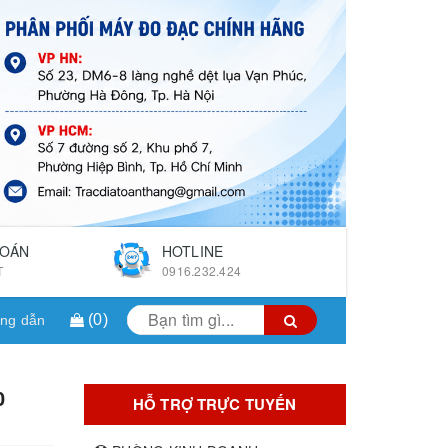
TOÁN
HOTLINE
T
0916.232.424
(
0
)
ng dẫn
0
HỖ TRỢ TRỰC TUYẾN