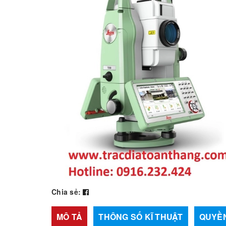
Chia sẻ:
MÔ TẢ
THÔNG SỐ KĨ THUẬT
QUYỀN