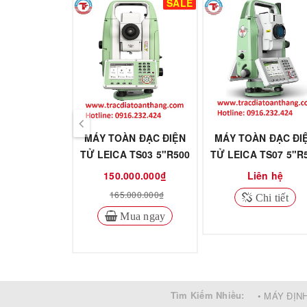
SALE
MÁY TOÀN ĐẠC ĐIỆN
MÁY TOÀN ĐẠC ĐI
TỬ LEICA TS03 5"R500
TỬ LEICA TS07 5"R
150.000.000₫
Liên hệ
165.000.000₫
Chi tiết
Mua ngay
Tìm Kiếm Nhiều:
• MÁY ĐỊN