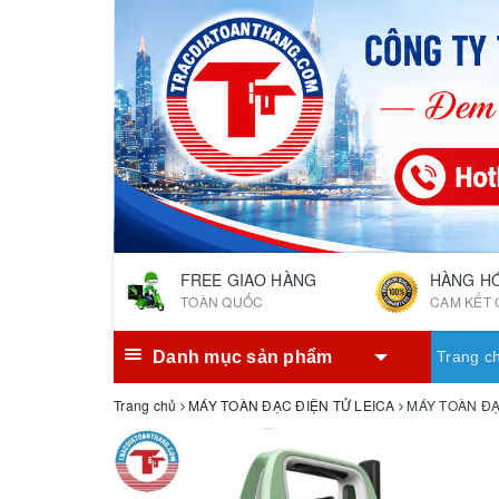
FREE GIAO HÀNG
HÀNG H
TOÀN QUỐC
CAM KẾT 
Danh mục sản phẩm
Trang c
Trang chủ
MÁY TOÀN ĐẠC ĐIỆN TỬ LEICA
MÁY TOÀN ĐẠ