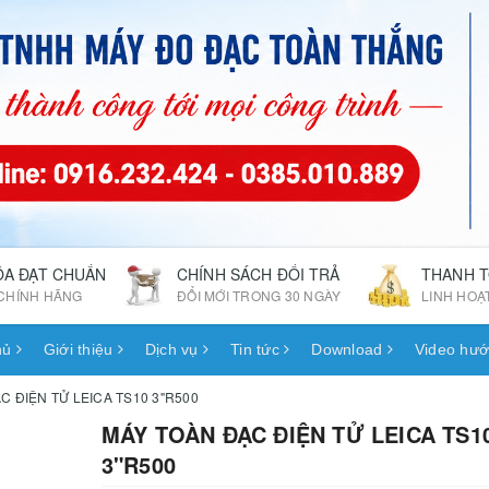
ÓA ĐẠT CHUẨN
CHÍNH SÁCH ĐỔI TRẢ
THANH 
CHÍNH HÃNG
ĐỔI MỚI TRONG 30 NGÀY
LINH HOẠ
hủ
Giới thiệu
Dịch vụ
Tin tức
Download
Video hướ
C ĐIỆN TỬ LEICA TS10 3"R500
MÁY TOÀN ĐẠC ĐIỆN TỬ LEICA TS1
3"R500