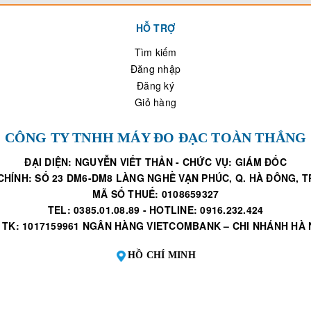
HỖ TRỢ
Tìm kiếm
Đăng nhập
Đăng ký
Giỏ hàng
CÔNG TY TNHH MÁY ĐO ĐẠC TOÀN THẮNG
ĐẠI DIỆN: NGUYỄN VIẾT THẢN - CHỨC VỤ: GIÁM ĐỐC
CHÍNH: SỐ 23 DM6-DM8 LÀNG NGHỀ VẠN PHÚC, Q. HÀ ĐÔNG, TP
MÃ SỐ THUẾ: 0108659327
TEL: 0385.01.08.89 - HOTLINE: 0916.232.424
 TK: 1017159961 NGÂN HÀNG VIETCOMBANK – CHI NHÁNH HÀ 
HỒ CHÍ MINH