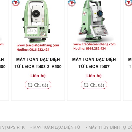
ỆN
MÁY TOÀN ĐẠC ĐIỆN
MÁY TOÀN ĐẠC ĐIỆN
M
500
TỬ LEICA TS03 3"R500
TỬ LEICA TS07
T
5"R1000
Liên hệ
Liên hệ
Chi tiết
Chi tiết
H VỊ GPS RTK
• MÁY TOÀN ĐẠC ĐIỆN TỬ
• MÁY THỦY BÌNH TỰ 