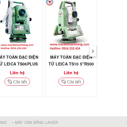
ÁY TOÀN ĐẠC ĐIỆN
MÁY TOÀN ĐẠC ĐIỆN
MÁY TOÀN 
Ử LEICA TS06PLUS
TỬ LEICA TS10 5"R500
TỬ LEICA T
5"R500
Liên hệ
Liên hệ
Liên
Chi tiết
Chi tiết
Chi
ĐỘNG
• MÁY CÂN BẰNG LASER