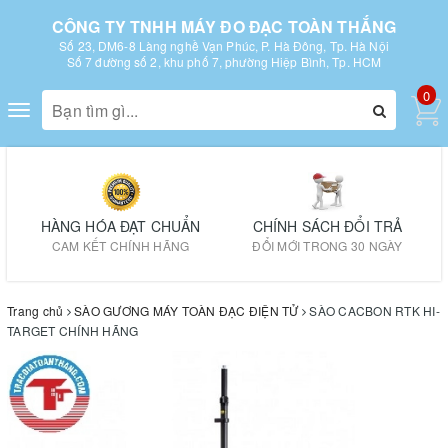
CÔNG TY TNHH MÁY ĐO ĐẠC TOÀN THẮNG
Số 23, DM6-8 Làng nghề Vạn Phúc, P. Hà Đông, Tp. Hà Nội
Số 7 đường số 2, khu phố 7, phường Hiệp Bình, Tp. HCM
0
Toggle
navigation
HÀNG HÓA ĐẠT CHUẨN
CHÍNH SÁCH ĐỔI TRẢ
CAM KẾT CHÍNH HÃNG
ĐỔI MỚI TRONG 30 NGÀY
Trang chủ
SÀO GƯƠNG MÁY TOÀN ĐẠC ĐIỆN TỬ
SÀO CACBON RTK HI-
TARGET CHÍNH HÃNG