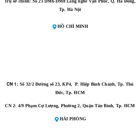
Trụ sở chính: Số 23 DM6-DM8 Làng nghề Vạn Phúc, Q. Hà Đông,
Tp. Hà Nội
HỒ CHÍ MINH
CN 1:
Số 32/2 Đường số 23, KP4, P. Hiệp Bình Chánh, Tp. Thủ
Đức, Tp. HCM
CN 2:
4/9 Phạm Cự Lượng, Phường 2, Quận Tân Bình, Tp. HCM
HẢI PHÒNG