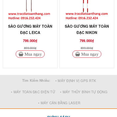
SÀO GƯƠNG MÁY TOÀN
SÀO GƯƠNG MÁY TOÀN
ĐẠC LEICA
ĐẠC NIKON
799.000₫
799.000₫
899.000₫
899.000₫
Mua ngay
Mua ngay
Tìm Kiếm Nhiều:
• MÁY ĐỊNH VỊ GPS RTK
• MÁY TOÀN ĐẠC ĐIỆN TỬ
• MÁY THỦY BÌNH TỰ ĐỘNG
• MÁY CÂN BẰNG LASER