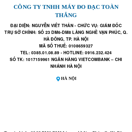
CÔNG TY TNHH MÁY ĐO ĐẠC TOÀN
THẮNG
ĐẠI DIỆN: NGUYỄN VIẾT THẢN - CHỨC VỤ: GIÁM ĐỐC
TRỤ SỞ CHÍNH: SỐ 23 DM6-DM8 LÀNG NGHỀ VẠN PHÚC, Q.
HÀ ĐÔNG, TP. HÀ NỘI
MÃ SỐ THUẾ: 0108659327
TEL: 0385.01.08.89 - HOTLINE: 0916.232.424
SỐ TK: 1017159961 NGÂN HÀNG VIETCOMBANK – CHI
NHÁNH HÀ NỘI
HÀ NỘI