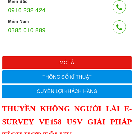
Miền Bắc
0916 232 424
Miền Nam
0385 010 889
MÔ TẢ
THÔNG SỐ KĨ THUẬT
QUYỀN LỢI KHÁCH HÀNG
THUYỀN KHÔNG NGƯỜI LÁI E-
SURVEY VE158 USV GIẢI PHÁP