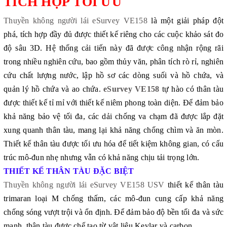
TÍCH HỢP TỐI ƯU
Thuyền không người lái eSurvey VE158
là một giải pháp đột
phá, tích hợp đầy đủ được thiết kế riêng cho các cuộc khảo sát đo
độ sâu 3D. Hệ thống cải tiến này đã được công nhận rộng rãi
trong nhiều nghiên cứu, bao gồm thủy văn, phân tích rò rỉ, nghiên
cứu chất lượng nước, lập hồ sơ các dòng suối và hồ chứa, và
quản lý hồ chứa và ao chứa.
eSurvey VE158
tự hào có thân tàu
được thiết kế tỉ mỉ với thiết kế niêm phong toàn diện. Để đảm bảo
khả năng bảo vệ tối đa, các dải chống va chạm đã được lắp đặt
xung quanh thân tàu, mang lại khả năng chống chìm và ăn mòn.
Thiết kế thân tàu được tối ưu hóa để tiết kiệm không gian, có cấu
trúc mô-đun nhẹ nhưng vẫn có khả năng chịu tải trọng lớn.
THIẾT KẾ THÂN TÀU ĐẶC BIỆT
Thuyền không người lái eSurvey VE158 USV
thiết kế thân tàu
trimaran loại M chống thấm, các mô-đun cung cấp khả năng
chống sóng vượt trội và ổn định. Để đảm bảo độ bền tối đa và sức
mạnh, thân tàu được chế tạo từ vật liệu Kevlar và carbon.