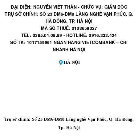
ĐẠI DIỆN: NGUYỄN VIẾT THẢN - CHỨC VỤ: GIÁM ĐỐC
TRỤ SỞ CHÍNH: SỐ 23 DM6-DM8 LÀNG NGHỀ VẠN PHÚC, Q.
HÀ ĐÔNG, TP. HÀ NỘI
MÃ SỐ THUẾ: 0108659327
TEL: 0385.01.08.89 - HOTLINE: 0916.232.424
SỐ TK: 1017159961 NGÂN HÀNG VIETCOMBANK – CHI
NHÁNH HÀ NỘI
HÀ NỘI
Trụ sở chính: Số 23 DM6-DM8 Làng nghề Vạn Phúc, Q. Hà Đông,
Tp. Hà Nội