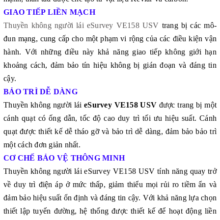
GIAO TIẾP LIỀN MẠCH
Thuyền không người lái eSurvey VE158 USV
trang bị các mô-
đun mạng, cung cấp cho một phạm vi rộng của các điều kiện vận
hành. Với những điều này khả năng giao tiếp không giới hạn
khoảng cách, đảm bảo tín hiệu không bị gián đoạn và đáng tin
cậy.
BẢO TRÌ DỄ DÀNG
Thuyền không người lái
eSurvey VE158 USV
được trang bị một
cánh quạt có ống dẫn, tốc độ cao duy trì tối ưu hiệu suất. Cánh
quạt được thiết kế dễ tháo gỡ và bảo trì dễ dàng, đảm bảo bảo trì
một cách đơn giản nhất.
CƠ CHẾ BẢO VỆ THÔNG MINH
Thuyền không người lái eSurvey VE158 USV tính năng quay trở
về duy trì điện áp ở mức thấp, giảm thiểu mọi rủi ro tiềm ẩn và
đảm bảo hiệu suất ổn định và đáng tin cậy. Với khả năng lựa chọn
thiết lập tuyến đường, hệ thống được thiết kế để hoạt động liền