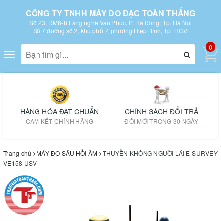
CÔNG TY TNHH MÁY ĐO ĐẠC TOÀN THẮNG
Số 23, DM6-8 Làng nghề Vạn Phúc, P. Hà Đông, Tp. Hà Nội
Số 7 đường số 2, khu phố 7, phường Hiệp Bình, Tp. HCM
0
Toggle
navigation
HÀNG HÓA ĐẠT CHUẨN
CHÍNH SÁCH ĐỔI TRẢ
CAM KẾT CHÍNH HÃNG
ĐỔI MỚI TRONG 30 NGÀY
Trang chủ
MÁY ĐO SÂU HỒI ÂM
THUYỀN KHÔNG NGƯỜI LÁI E-SURVEY
VE158 USV