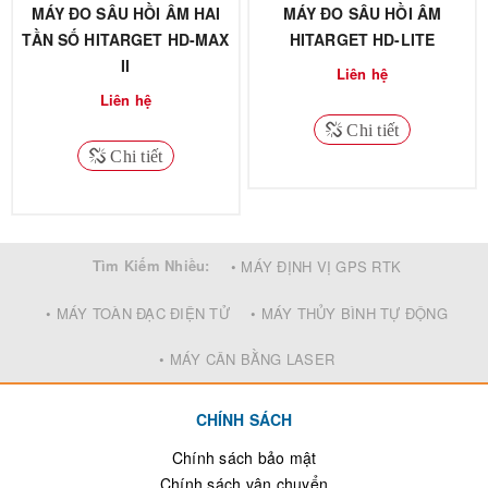
MÁY ĐO SÂU HỒI ÂM HAI
MÁY ĐO SÂU HỒI ÂM
TẦN SỐ HITARGET HD-MAX
HITARGET HD-LITE
II
Liên hệ
Liên hệ
Chi tiết
Chi tiết
Tìm Kiếm Nhiều:
• MÁY ĐỊNH VỊ GPS RTK
• MÁY TOÀN ĐẠC ĐIỆN TỬ
• MÁY THỦY BÌNH TỰ ĐỘNG
• MÁY CÂN BẰNG LASER
CHÍNH SÁCH
Chính sách bảo mật
Chính sách vận chuyển