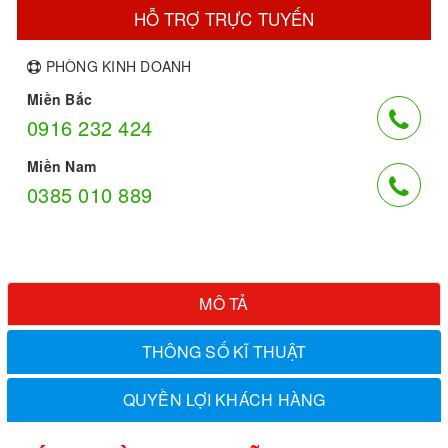
HỖ TRỢ TRỰC TUYẾN
PHÒNG KINH DOANH
Miền Bắc
0916 232 424
Miền Nam
0385 010 889
MÔ TẢ
THÔNG SỐ KĨ THUẬT
QUYỀN LỢI KHÁCH HÀNG