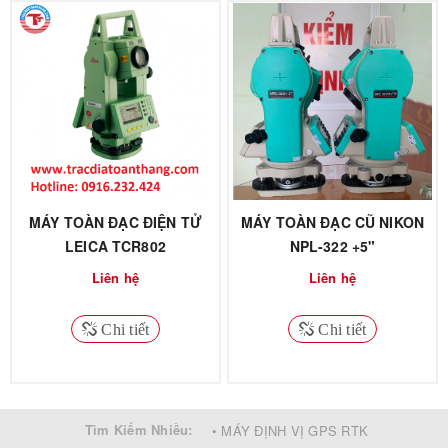
MÁY TOÀN ĐẠC ĐIỆN TỬ
MÁY TOÀN ĐẠC CŨ NIKON
LEICA TCR802
NPL-322 +5"
Liên hệ
Liên hệ
Chi tiết
Chi tiết
Tìm Kiếm Nhiều:
• MÁY ĐỊNH VỊ GPS RTK