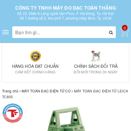
CÔNG TY TNHH MÁY ĐO ĐẠC TOÀN THẮNG
Số 23, DM6-8 Làng nghề Vạn Phúc, P. Hà Đông, Tp. Hà Nội
Số 7 đường số 2, khu phố 7, phường Hiệp Bình, Tp. HCM
0
Toggle
navigation
HÀNG HÓA ĐẠT CHUẨN
CHÍNH SÁCH ĐỔI TRẢ
CAM KẾT CHÍNH HÃNG
ĐỔI MỚI TRONG 30 NGÀY
Trang chủ
MÁY TOÀN ĐẠC ĐIỆN TỬ CŨ
MÁY TOÀN ĐẠC ĐIỆN TỬ LEICA
TC805