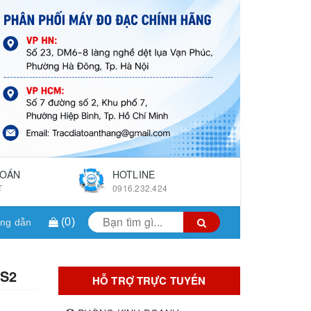
TOÁN
HOTLINE
T
0916.232.424
(
0
)
ng dẫn
PS2
HỖ TRỢ TRỰC TUYẾN