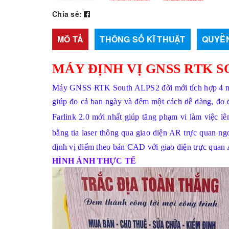
Chia sẻ:
MÔ TẢ
THÔNG SỐ KĨ THUẬT
QUYỀN
MÁY ĐỊNH VỊ GNSS RTK S
Máy GNSS RTK South ALPS2
đời mới tích hợp 4 
giúp đo cả ban ngày và đêm một cách dễ dàng, đo 
Farlink 2.0 mới nhất giúp tăng phạm vi làm việc lê
bằng tia laser thông qua giao diện AR trực quan ngo
định vị điểm theo bản CAD với giao diện trực quan
HÌNH ẢNH THỰC TẾ