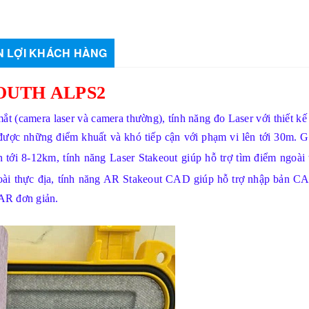
 LỢI KHÁCH HÀNG
OUTH ALPS2
mắt (camera laser và camera thường), tính năng đo Laser với thiết kế
được những điểm khuất và khó tiếp cận với phạm vi lên tới 30m. G
n tới 8-12km, t
ính năng Laser Stakeout giúp hỗ trợ tìm điểm ngoài 
ài thực địa, t
ính năng AR Stakeout CAD giúp hỗ trợ nhập bản C
 AR đơn giản.