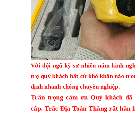
Với đội ngũ kỹ sư nhiều năm kinh ngh
trợ quý khách bất cứ khó khăn nào tro
định nhanh chóng chuyên nghiệp.
Trân trọng cảm ơn Quý khách đã 
cấp.
Trắc Địa Toàn Thắng
rất hân 