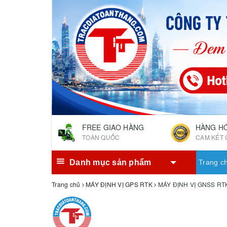
FREE GIAO HÀNG
HÀNG H
TOÀN QUỐC
CAM KẾT 
Danh mục sản phẩm
Trang c
Trang chủ
MÁY ĐỊNH VỊ GPS RTK
MÁY ĐỊNH VỊ GNSS R