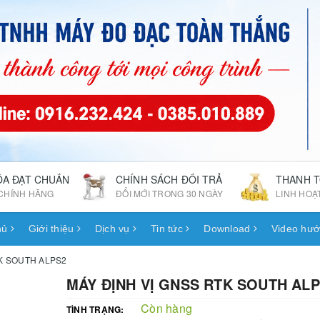
ÓA ĐẠT CHUẨN
CHÍNH SÁCH ĐỔI TRẢ
THANH 
CHÍNH HÃNG
ĐỔI MỚI TRONG 30 NGÀY
LINH HOẠ
hủ
Giới thiệu
Dịch vụ
Tin tức
Download
Video hướ
TK SOUTH ALPS2
MÁY ĐỊNH VỊ GNSS RTK SOUTH AL
Còn hàng
TÌNH TRẠNG: