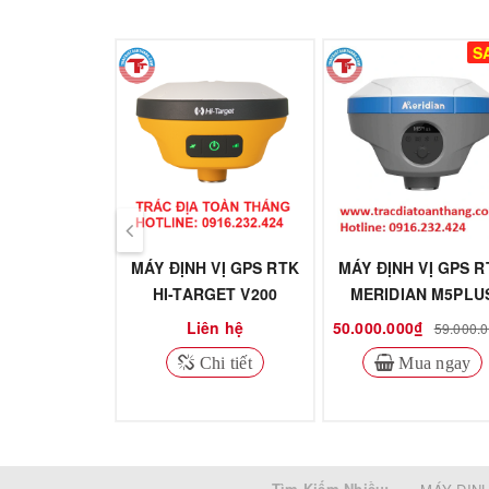
S
MÁY ĐỊNH VỊ GPS RTK
MÁY ĐỊNH VỊ GPS R
HI-TARGET V200
MERIDIAN M5PLU
Liên hệ
50.000.000₫
59.000.
Chi tiết
Mua ngay
Tìm Kiếm Nhiều: