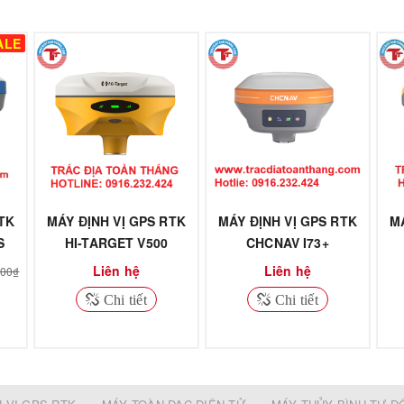
ALE
TK
MÁY ĐỊNH VỊ GPS RTK
MÁY ĐỊNH VỊ GPS RTK
M
S
HI-TARGET V500
CHCNAV I73+
Liên hệ
Liên hệ
000₫
Chi tiết
Chi tiết