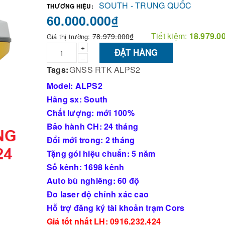
SOUTH - TRUNG QUỐC
THƯƠNG HIỆU:
60.000.000₫
Tiết kiệm:
18.979.0
78.979.000₫
Giá thị trường:
+
ĐẶT HÀNG
–
Tags:
GNSS RTK ALPS2
Model: ALPS2
Hãng sx: South
Chất lượng: mới 100%
Bảo hành CH: 24 tháng
Đổi mới trong: 2 tháng
Tặng gói hiệu chuẩn: 5 năm
Số kênh: 1698 kênh
Auto bù nghiêng: 60 độ
Đo laser độ chính xác cao
Hỗ trợ đăng ký tài khoản trạm Cors
Giá tốt nhất LH: 0916.232.424