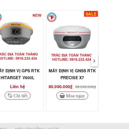
SALE
ÁY ĐỊNH VỊ GPS RTK
MÁY ĐỊNH VỊ GNSS RTK
MÁY ĐỊNH V
HITARGET V600L
PRECISE X7
HI-TARG
Liên hệ
80.000.000₫
Liên
89.000.000₫
Chi tiết
Mua ngay
Chi