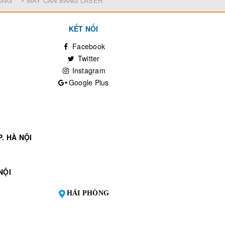
ĐỘNG
• MÁY CÂN BẰNG LASER
KẾT NỐI
Facebook
Twitter
Instagram
Google Plus
. HÀ NỘI
NỘI
HẢI PHÒNG