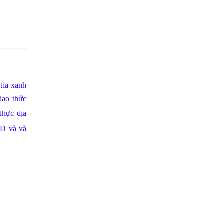
 tia xanh
iao thức
thực địa
AD và và