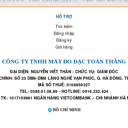
H VỊ GPS RTK
• MÁY TOÀN ĐẠC ĐIỆN TỬ
• MÁY THỦY BÌNH TỰ 
HỖ TRỢ
Tìm kiếm
Đăng nhập
Đăng ký
Giỏ hàng
CÔNG TY TNHH MÁY ĐO ĐẠC TOÀN THẮNG
ĐẠI DIỆN: NGUYỄN VIẾT THẢN - CHỨC VỤ: GIÁM ĐỐC
CHÍNH: SỐ 23 DM6-DM8 LÀNG NGHỀ VẠN PHÚC, Q. HÀ ĐÔNG, TP
MÃ SỐ THUẾ: 0108659327
TEL: 0385.01.08.89 - HOTLINE: 0916.232.424
 TK: 1017159961 NGÂN HÀNG VIETCOMBANK – CHI NHÁNH HÀ 
HỒ CHÍ MINH