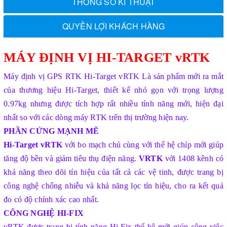
THÔNG SỐ KĨ THUẬT
QUYỀN LỢI KHÁCH HÀNG
MÁY ĐỊNH VỊ HI-TARGET vRTK
Máy định vị GPS RTK Hi-Target vRTK
Là sản phẩm mới ra mắt
của thương hiệu Hi-Target, thiết kế nhỏ gọn với trọng lượng
0.97kg nhưng được tích hợp rất nhiều tính năng mới, hiện đại
nhất so với các dòng máy RTK trên thị trường hiện nay.
PHẦN CỨNG MẠNH MẼ
Hi-Target vRTK
với bo mạch chủ cùng với thế hệ chíp mới giúp
tăng độ bền và giảm tiêu thụ điện năng.
VRTK
với 1408 kênh có
khả năng theo dõi tín hiệu của tất cả các vệ tinh, được trang bị
công nghệ chống nhiễu và khả năng lọc tín hiệu, cho ra kết quả
đo có độ chính xác cao nhất.
CÔNG NGHỆ HI-FIX
vRTK được trang bị tính năng Hi-Fix thế hệ mới giúp công việc