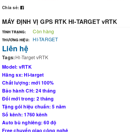
Chia sẻ:
MÁY ĐỊNH VỊ GPS RTK HI-TARGET vRTK
Còn hàng
TÌNH TRẠNG:
HI-TARGET
THƯƠNG HIỆU:
Liên hệ
Tags:
Hi-Target vRTK
Model: vRTK
Hãng sx: Hi-target
Chất lượng: mới 100%
Bảo hành CH: 24 tháng
Đổi mới trong: 2 tháng
Tặng gói hiệu chuẩn: 5 năm
Số kênh: 1760 kênh
Auto bù nghiêng: 60 độ
Free chuyển giao công nghệ