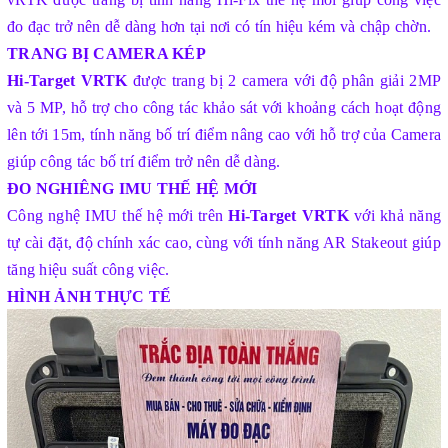
đo đạc trở nên dễ dàng hơn tại nơi có tín hiệu kém và chập chờn.
TRANG BỊ CAMERA KÉP
Hi-Target VRTK
được trang bị 2 camera với độ phân giải 2MP
và 5 MP, hỗ trợ cho công tác khảo sát với khoảng cách hoạt động
lên tới 15m, tính năng bố trí điểm nâng cao với hỗ trợ của Camera
giúp công tác bố trí điểm trở nên dễ dàng.
ĐO NGHIÊNG IMU THẾ HỆ MỚI
Công nghệ IMU thế hệ mới trên
Hi-Target VRTK
với khả năng
tự cài đặt, độ chính xác cao, cùng với tính năng AR Stakeout giúp
tăng hiệu suất công việc.
HÌNH ẢNH THỰC TẾ