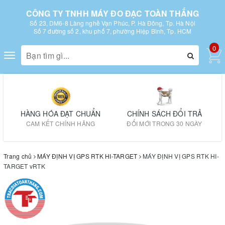
CÔNG TY TNHH MÁY ĐO ĐẠC TOÀN THẮNG
Số 23, DM6-8 Làng nghề Vạn Phúc, P. Hà Đông, Tp. Hà Nội
Số 7 đường số 2, khu phố 7, phường Hiệp Bình, Tp. HCM
0
Toggle
navigation
HÀNG HÓA ĐẠT CHUẨN
CHÍNH SÁCH ĐỔI TRẢ
CAM KẾT CHÍNH HÃNG
ĐỔI MỚI TRONG 30 NGÀY
Trang chủ
MÁY ĐỊNH VỊ GPS RTK HI-TARGET
MÁY ĐỊNH VỊ GPS RTK HI-
TARGET vRTK