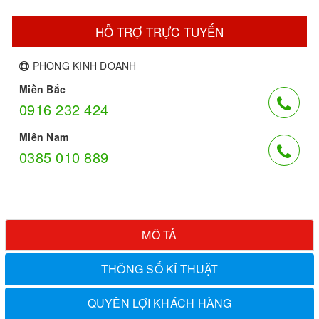
HỖ TRỢ TRỰC TUYẾN
PHÒNG KINH DOANH
Miền Bắc
0916 232 424
Miền Nam
0385 010 889
MÔ TẢ
THÔNG SỐ KĨ THUẬT
QUYỀN LỢI KHÁCH HÀNG