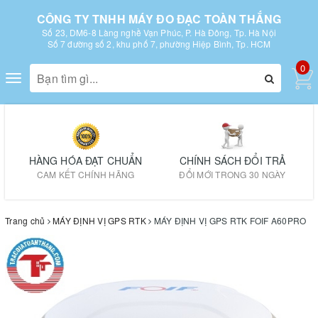
CÔNG TY TNHH MÁY ĐO ĐẠC TOÀN THẮNG
Số 23, DM6-8 Làng nghề Vạn Phúc, P. Hà Đông, Tp. Hà Nội
Số 7 đường số 2, khu phố 7, phường Hiệp Bình, Tp. HCM
0
Toggle
navigation
HÀNG HÓA ĐẠT CHUẨN
CHÍNH SÁCH ĐỔI TRẢ
CAM KẾT CHÍNH HÃNG
ĐỔI MỚI TRONG 30 NGÀY
Trang chủ
MÁY ĐỊNH VỊ GPS RTK
MÁY ĐỊNH VỊ GPS RTK FOIF A60PRO