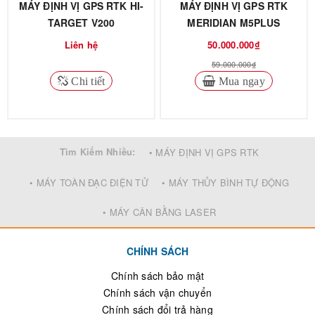
MÁY ĐỊNH VỊ GPS RTK HI-
MÁY ĐỊNH VỊ GPS RTK
TARGET V200
MERIDIAN M5PLUS
Liên hệ
50.000.000₫
59.000.000₫
Chi tiết
Mua ngay
Tìm Kiếm Nhiều:
• MÁY ĐỊNH VỊ GPS RTK
• MÁY TOÀN ĐẠC ĐIỆN TỬ
• MÁY THỦY BÌNH TỰ ĐỘNG
• MÁY CÂN BẰNG LASER
CHÍNH SÁCH
Chính sách bảo mật
Chính sách vận chuyển
Chính sách đổi trả hàng