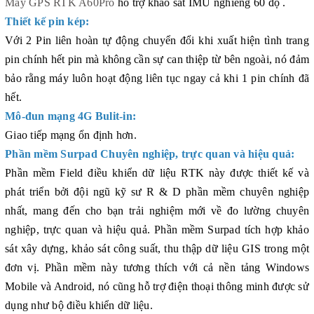
Máy GPS RTK A60Pro
hỗ trợ khảo sát IMU nghiêng 60 độ .
Thiết kế pin kép:
Với 2 Pin liên hoàn tự động chuyển đổi khi xuất hiện tình trang
pin chính hết pin mà không cần sự can thiệp từ bên ngoài, nó đảm
bảo rằng máy luôn hoạt động liên tục ngay cả khi 1 pin chính đã
hết.
Mô-đun mạng 4G Bulit-in:
Giao tiếp mạng ổn định hơn.
Phần mềm Surpad Chuyên nghiệp, trực quan và hiệu quả:
Phần mềm Field điều khiển dữ liệu RTK này được thiết kế và
phát triển bởi đội ngũ kỹ sư R & D phần mềm chuyên nghiệp
nhất, mang đến cho bạn trải nghiệm mới về đo lường chuyên
nghiệp, trực quan và hiệu quả. Phần mềm Surpad tích hợp khảo
sát xây dựng, khảo sát công suất, thu thập dữ liệu GIS trong một
đơn vị. Phần mềm này tương thích với cả nền tảng Windows
Mobile và Android, nó cũng hỗ trợ điện thoại thông minh được sử
dụng như bộ điều khiển dữ liệu.