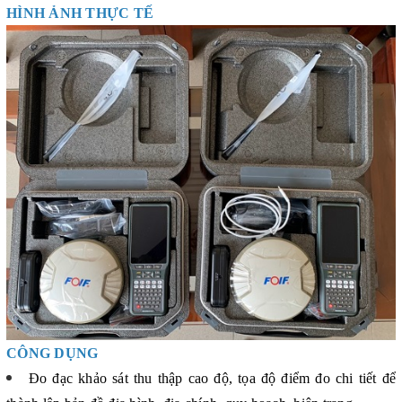
HÌNH ẢNH THỰC TẾ
CÔNG DỤNG
Đo đạc khảo sát thu thập cao độ, tọa độ điểm đo chi tiết để