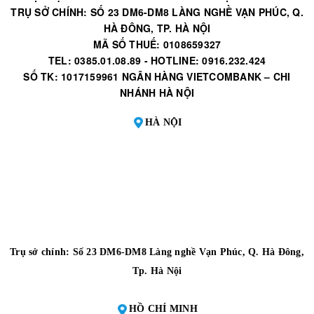
TRỤ SỞ CHÍNH: SỐ 23 DM6-DM8 LÀNG NGHỀ VẠN PHÚC, Q.
HÀ ĐÔNG, TP. HÀ NỘI
MÃ SỐ THUẾ: 0108659327
TEL: 0385.01.08.89 - HOTLINE: 0916.232.424
SỐ TK: 1017159961 NGÂN HÀNG VIETCOMBANK – CHI
NHÁNH HÀ NỘI
HÀ NỘI
Trụ sở chính: Số 23 DM6-DM8 Làng nghề Vạn Phúc, Q. Hà Đông,
Tp. Hà Nội
HỒ CHÍ MINH