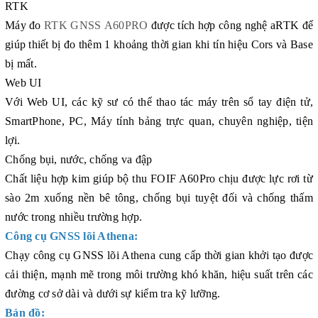
RTK
Máy đo
RTK GNSS A60PRO
được tích hợp công nghệ aRTK để
giúp thiết bị đo thêm 1 khoảng thời gian khi tín hiệu Cors và Base
bị mất.
Web UI
Với Web UI, các kỹ sư có thể thao tác máy trên sổ tay điện tử,
SmartPhone, PC, Máy tính bảng trực quan, chuyên nghiệp, tiện
lợi.
Chống bụi, nước, chống va đập
Chất liệu hợp kim giúp bộ thu FOIF A60Pro chịu được lực rơi từ
sào 2m xuống nền bê tông, chống bụi tuyệt đối và chống thấm
nước trong nhiều trường hợp.
Công cụ GNSS lõi Athena:
Chạy công cụ GNSS lõi Athena cung cấp thời gian khởi tạo được
cải thiện, mạnh mẽ trong môi trường khó khăn, hiệu suất trên các
đường cơ sở dài và dưới sự kiểm tra kỹ lưỡng.
Bản đồ: