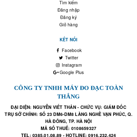
Tìm kiếm
Đăng nhập
Đăng ký
Giỏ hàng
KẾT NỐI
Facebook
Twitter
Instagram
Google Plus
CÔNG TY TNHH MÁY ĐO ĐẠC TOÀN
THẮNG
ĐẠI DIỆN: NGUYỄN VIẾT THẢN - CHỨC VỤ: GIÁM ĐỐC
TRỤ SỞ CHÍNH: SỐ 23 DM6-DM8 LÀNG NGHỀ VẠN PHÚC, Q.
HÀ ĐÔNG, TP. HÀ NỘI
MÃ SỐ THUẾ: 0108659327
TEL: 0385.01.08.89 - HOTLINE: 0916.232.424