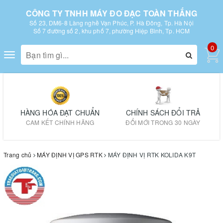
CÔNG TY TNHH MÁY ĐO ĐẠC TOÀN THẮNG
Số 23, DM6-8 Làng nghề Vạn Phúc, P. Hà Đông, Tp. Hà Nội
Số 7 đường số 2, khu phố 7, phường Hiệp Bình, Tp. HCM
0
Toggle
navigation
HÀNG HÓA ĐẠT CHUẨN
CHÍNH SÁCH ĐỔI TRẢ
CAM KẾT CHÍNH HÃNG
ĐỔI MỚI TRONG 30 NGÀY
Trang chủ
MÁY ĐỊNH VỊ GPS RTK
MÁY ĐỊNH VỊ RTK KOLIDA K9T