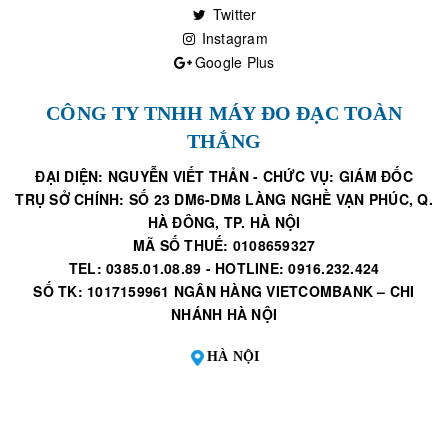
Twitter
Instagram
Google Plus
CÔNG TY TNHH MÁY ĐO ĐẠC TOÀN
THẮNG
ĐẠI DIỆN: NGUYỄN VIẾT THẢN - CHỨC VỤ: GIÁM ĐỐC
TRỤ SỞ CHÍNH: SỐ 23 DM6-DM8 LÀNG NGHỀ VẠN PHÚC, Q.
HÀ ĐÔNG, TP. HÀ NỘI
MÃ SỐ THUẾ: 0108659327
TEL: 0385.01.08.89 - HOTLINE: 0916.232.424
SỐ TK: 1017159961 NGÂN HÀNG VIETCOMBANK – CHI
NHÁNH HÀ NỘI
HÀ NỘI