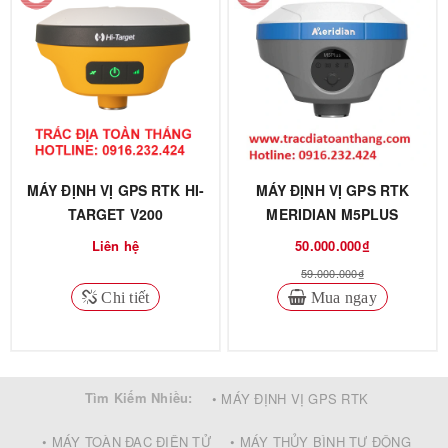
MÁY ĐỊNH VỊ GPS RTK HI-
MÁY ĐỊNH VỊ GPS RTK
TARGET V200
MERIDIAN M5PLUS
Liên hệ
50.000.000₫
59.000.000₫
Chi tiết
Mua ngay
Tìm Kiếm Nhiều:
• MÁY ĐỊNH VỊ GPS RTK
• MÁY TOÀN ĐẠC ĐIỆN TỬ
• MÁY THỦY BÌNH TỰ ĐỘNG