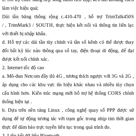
làm việc hiệu quả;
Dải tần băng thông rộng c.410-470 , hỗ trợ TrimTalk450S
/ , TrimMark3 / SOUTH, thực hiện kết nối và thông tin liên lạc
với thiết bị nhập khẩu.
d. Hỗ trợ các dải tần tùy chỉnh và tần số kênh có thể được thay
đổi bất kỳ lúc nào thông qua sổ tay, điện thoại di động, để đạt
được kết nối chính xác.
2. Internet tốc độ cao
a. Mô-đun Netcom đầy đủ 4G , tương thích ngược với 3G và 2G ,
áp dụng cho các khu vực tín hiệu khác nhau và nhiều tùy chọn
cấu hình hơn. Kiến trúc mạng mới hỗ trợ hệ thống CORS chính
thống hiện tại .
b. Dựa trên nền tảng Linux , công nghệ quay số PPP được sử
dụng để tự động tương tác với trạm gốc trong nhịp tim thời gian
thực để đảm bảo trực tuyến liên tục trong quá trình đo.
3. Liên kết dữ liệu Bluetooth