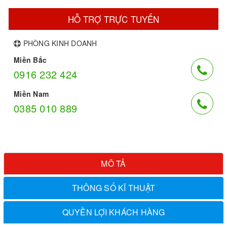
HỖ TRỢ TRỰC TUYẾN
PHÒNG KINH DOANH
Miền Bắc
0916 232 424
Miền Nam
0385 010 889
MÔ TẢ
THÔNG SỐ KĨ THUẬT
QUYỀN LỢI KHÁCH HÀNG