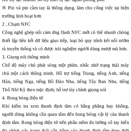
※ Pin và pin cầm tay là thông dụng, làm cho công việc tại hiện
trường linh hoạt hơn
2 , Chạm NFC
Công nghệ ghép nối cảm ứng flash NFC mới có thể nhanh chóng
thiết lập liên kết dữ liệu giao tiếp, loại bỏ quy trình kết nối rườm
rà truyền thống và có được trải nghiệm người dùng mượt mà hơn.
3. Giọng nói thông minh
Chế độ máy chủ phát sóng một phím, nhắc nhở trạng thái máy
chủ một cách thông minh. Hỗ trợ tiếng Trung, tiếng Anh, tiếng
Hàn, tiếng Nga, tiếng Bồ Đào Nha, tiếng Tây Ban Nha, tiếng
Thổ Nhĩ Kỳ theo mặc định; hỗ trợ tùy chỉnh giọng nói
4. Bong bóng điện tử
Khi kiểm tra xem thanh định tâm có bằng phẳng hay không,
người dùng không cần quan tâm đến bong bóng vật lý của thanh
định tâm. Bong bóng điện tử trên phần mềm đo lường sổ tay hiển
thị chính xác trạng thái cân bằng của thanh định tâm theo thời