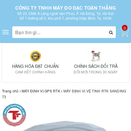
CÔNG TY TNHH MÁY ĐO ĐẠC TOÀN THẮNG
Số 23, DM6-8 Làng nghề Vạn Phúc, P. Hà Đông, Tp. Hà Nội
Số 7 đường số 2, khu phố 7, phường Hiệp Bình, Tp. HCM
0
Toggle
navigation
HÀNG HÓA ĐẠT CHUẨN
CHÍNH SÁCH ĐỔI TRẢ
CAM KẾT CHÍNH HÃNG
ĐỔI MỚI TRONG 30 NGÀY
Trang chủ
MÁY ĐỊNH VỊ GPS RTK
MÁY ĐỊNH VỊ VỆ TINH RTK SANDING
T3